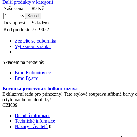
Další produkty v kategorii
Naše cena
89 Kč
ks
Dostupnost
Skladem
Kód produktu
77190221
Zeptejte se odborníka
Vytisknout stránku
Skladem na prodejně:
Brno Kohoutovice
Brno Bystrc
Korunka princezna s hůlkou růžová
Exkluzivní sada pro princezny! Tato stylová souprava stříbrné bar
o tyto nádherné doplňky!
CZK
89
Detailní informace
Technické informace
Názory uživatelů
0