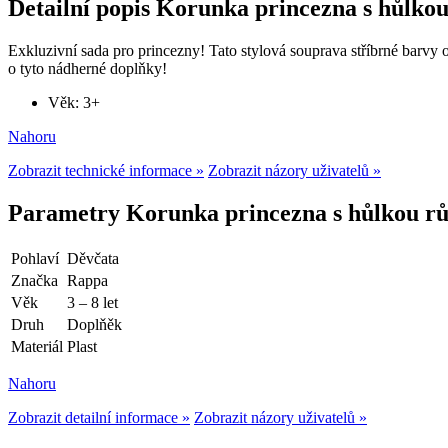
Detailní popis Korunka princezna s hůlko
Exkluzivní sada pro princezny! Tato stylová souprava stříbrné bar
o tyto nádherné doplňky!
Věk: 3+
Nahoru
Zobrazit technické informace »
Zobrazit názory uživatelů »
Parametry Korunka princezna s hůlkou r
Pohlaví
Děvčata
Značka
Rappa
Věk
3 – 8 let
Druh
Doplňěk
Materiál
Plast
Nahoru
Zobrazit detailní informace »
Zobrazit názory uživatelů »