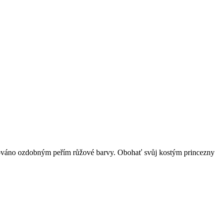
orováno ozdobným peřím růžové barvy. Obohať svůj kostým princezny