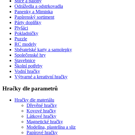
Míče a balóny
Odrážedla a odstrkovadla
Panenky a Miminka
Papírenský sortiment
Párty doplňky
Plyšáci
Pokladničky
Puzzle
RC modely
Sběratelské karty a samolepky
Společenské hry
Stavebnice
Školní potřeby
Vodní hračky
Výtvarné a kreativní hračky
Hračky dle parametrů
Hračky dle materiálu
Dřevěné hračky
Kovové hračky
Látkové hračky
Magnetické hračky
Modelína, plastelína a sliz
Papírové hračky