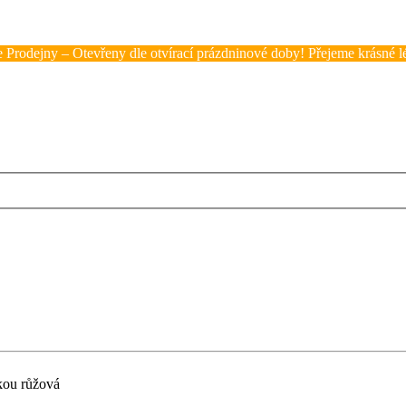
 Prodejny – Otevřeny dle otvírací prázdninové doby! Přejeme krásné lé
kou růžová