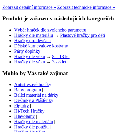
Zobrazit detailní informace »
Zobrazit technické informace »
Produkt je zařazen v následujících kategoriích
Výběr hraček dle zvoleného parametru
Hračky dle materiálu
→
Plastové hračky pro děti
Hračky pro děvčata
Dětské karnevalové kostýmy
Párty doplňky
Hračky dle věku
→
8 – 13 let
Hračky dle věku
→
3 - 8 let
Mohlo by Vás také zajímat
Antistresové hračky
|
Baby program
|
Balící materiál na dárky
|
Deštníky a Pláštěnky
|
Figurky
|
Hi-Tech Hračky
|
Hlavolamy
|
Hračky dle materiálu
|
Hračky dle použití
|