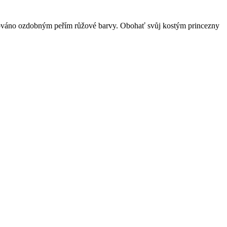
orováno ozdobným peřím růžové barvy. Obohať svůj kostým princezny