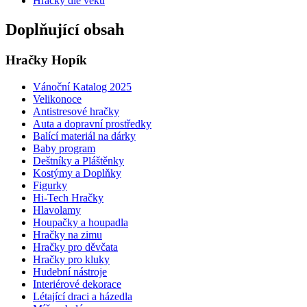
Hračky dle věku
Doplňující obsah
Hračky Hopík
Vánoční Katalog 2025
Velikonoce
Antistresové hračky
Auta a dopravní prostředky
Balící materiál na dárky
Baby program
Deštníky a Pláštěnky
Kostýmy a Doplňky
Figurky
Hi-Tech Hračky
Hlavolamy
Houpačky a houpadla
Hračky na zimu
Hračky pro děvčata
Hračky pro kluky
Hudební nástroje
Interiérové dekorace
Létající draci a házedla