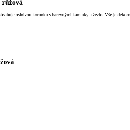
u růžová
vy obsahuje oslnivou korunku s barevnými kamínky a žezlo. Vše je dek
ůžová