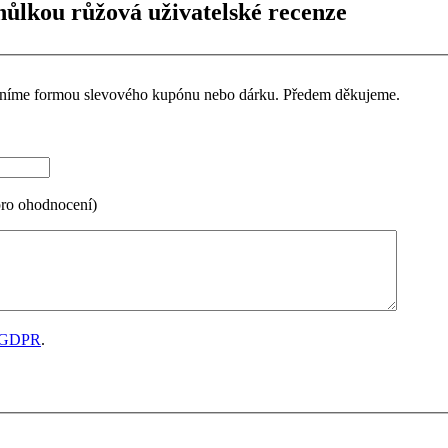
hůlkou růžová uživatelské recenze
ceníme formou slevového kupónu nebo dárku. Předem děkujeme.
pro ohodnocení)
GDPR
.