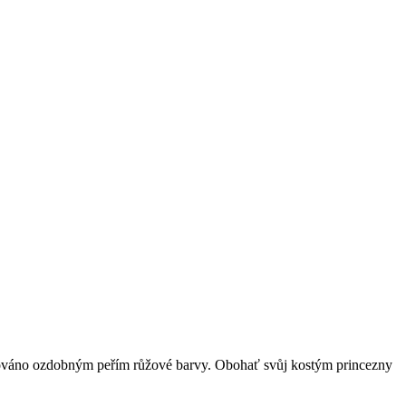
orováno ozdobným peřím růžové barvy. Obohať svůj kostým princezny