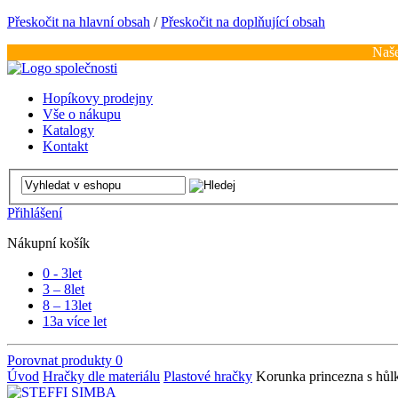
Přeskočit na hlavní obsah
/
Přeskočit na doplňující obsah
Naše
Hopíkovy prodejny
Vše o nákupu
Katalogy
Kontakt
Přihlášení
Nákupní košík
0 - 3
let
3 – 8
let
8 – 13
let
13
a více let
Porovnat produkty
0
Úvod
Hračky dle materiálu
Plastové hračky
Korunka princezna s hůl