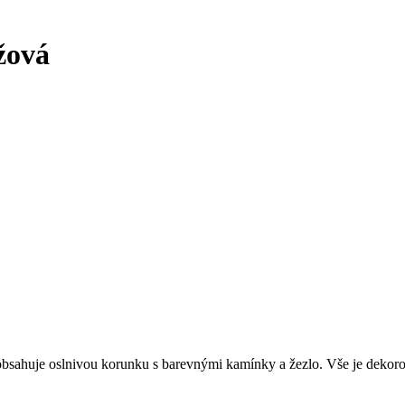
žová
vy obsahuje oslnivou korunku s barevnými kamínky a žezlo. Vše je dek