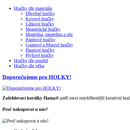
Hračky dle materiálu
Dřevěné hračky
Kovové hračky
Látkové hračky
Magnetické hračky
Modelína, plastelína a sliz
Papírové hračky
Gumové a Pěnové hračky
Plastové hračky
Plyšové hračky
Hračky dle použití
Hračky dle věku
Doporučujeme pro HOLKY!
Zažehlovací korálky
Hama®
patří mezi nejoblíbenější kreativní hra
Proč nakupovat u nás?