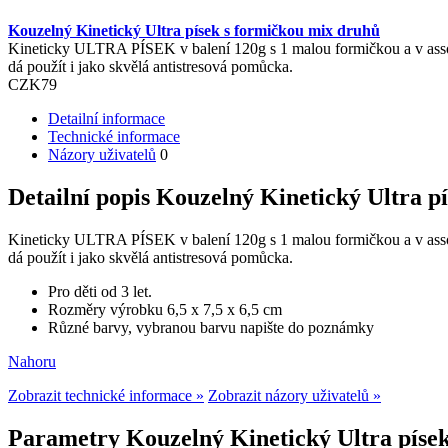
Kouzelný Kinetický Ultra písek s formičkou mix druhů
Kineticky ULTRA PÍSEK v balení 120g s 1 malou formičkou a v assortu
dá použít i jako skvělá antistresová pomůcka.
CZK
79
Detailní informace
Technické informace
Názory uživatelů
0
Detailní popis Kouzelný Kinetický Ultra p
Kineticky ULTRA PÍSEK v balení 120g s 1 malou formičkou a v assortu
dá použít i jako skvělá antistresová pomůcka.
Pro děti od 3 let.
Rozměry výrobku 6,5 x 7,5 x 6,5 cm
Různé barvy, vybranou barvu napište do poznámky
Nahoru
Zobrazit technické informace »
Zobrazit názory uživatelů »
Parametry Kouzelný Kinetický Ultra píse