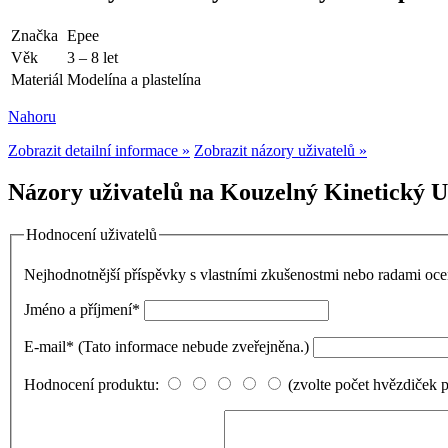
Značka
Epee
Věk
3 – 8 let
Materiál
Modelína a plastelína
Nahoru
Zobrazit detailní informace »
Zobrazit názory uživatelů »
Názory uživatelů na Kouzelný Kinetický Ul
Hodnocení uživatelů
Nejhodnotnější příspěvky s vlastními zkušenostmi nebo radami o
Jméno a příjmení
*
E-mail
*
(Tato informace nebude zveřejněna.)
Hodnocení produktu:
(zvolte počet hvězdiček 