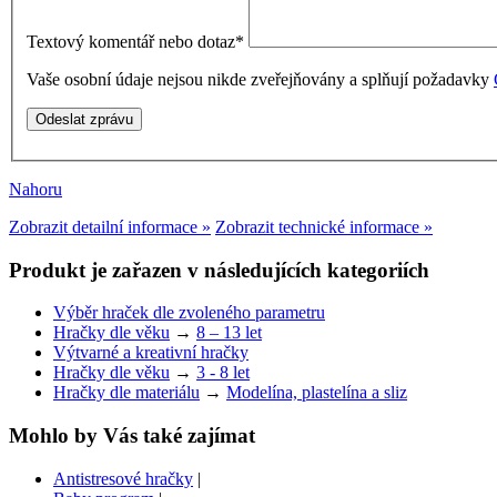
Textový komentář nebo dotaz
*
Vaše osobní údaje nejsou nikde zveřejňovány a splňují požadavky
Nahoru
Zobrazit detailní informace »
Zobrazit technické informace »
Produkt je zařazen v následujících kategoriích
Výběr hraček dle zvoleného parametru
Hračky dle věku
→
8 – 13 let
Výtvarné a kreativní hračky
Hračky dle věku
→
3 - 8 let
Hračky dle materiálu
→
Modelína, plastelína a sliz
Mohlo by Vás také zajímat
Antistresové hračky
|