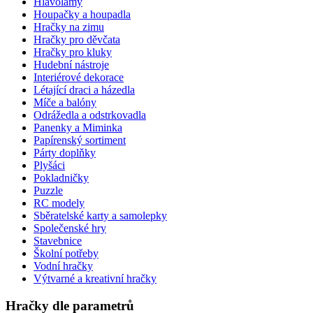
Hlavolamy
Houpačky a houpadla
Hračky na zimu
Hračky pro děvčata
Hračky pro kluky
Hudební nástroje
Interiérové dekorace
Létající draci a házedla
Míče a balóny
Odrážedla a odstrkovadla
Panenky a Miminka
Papírenský sortiment
Párty doplňky
Plyšáci
Pokladničky
Puzzle
RC modely
Sběratelské karty a samolepky
Společenské hry
Stavebnice
Školní potřeby
Vodní hračky
Výtvarné a kreativní hračky
Hračky dle parametrů