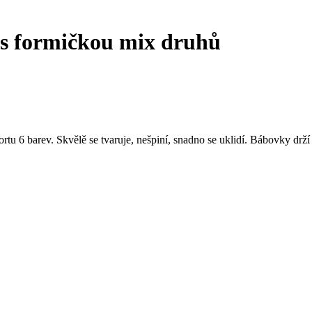
 s formičkou mix druhů
 6 barev. Skvělě se tvaruje, nešpiní, snadno se uklidí. Bábovky drží 