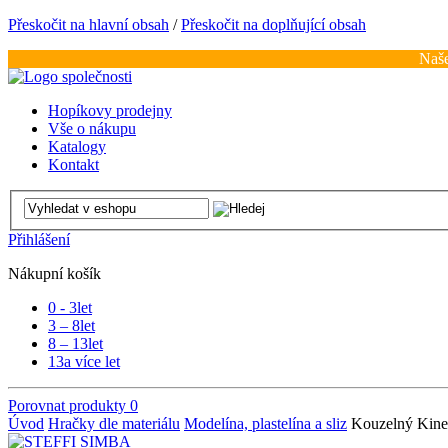
Přeskočit na hlavní obsah
/
Přeskočit na doplňující obsah
Naše
Hopíkovy prodejny
Vše o nákupu
Katalogy
Kontakt
Přihlášení
Nákupní košík
0 - 3
let
3 – 8
let
8 – 13
let
13
a více let
Porovnat produkty
0
Úvod
Hračky dle materiálu
Modelína, plastelína a sliz
Kouzelný Kinet