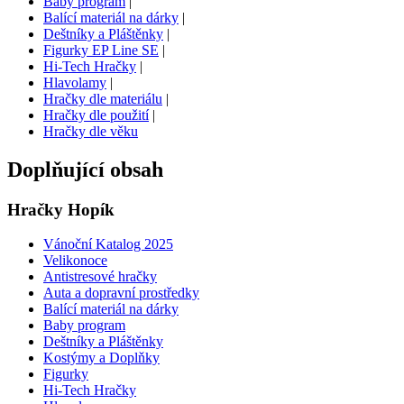
Baby program
|
Balící materiál na dárky
|
Deštníky a Pláštěnky
|
Figurky EP Line SE
|
Hi-Tech Hračky
|
Hlavolamy
|
Hračky dle materiálu
|
Hračky dle použití
|
Hračky dle věku
Doplňující obsah
Hračky Hopík
Vánoční Katalog 2025
Velikonoce
Antistresové hračky
Auta a dopravní prostředky
Balící materiál na dárky
Baby program
Deštníky a Pláštěnky
Kostýmy a Doplňky
Figurky
Hi-Tech Hračky