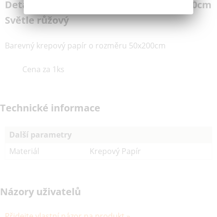
Detailní popis Krepový Papír č.11 50x200cm
Světle růžový
Barevný krepový papír o rozměru 50x200cm
Cena za 1ks
Technické informace
Další parametry
Materiál
Krepový Papír
Názory uživatelů
Přidejte vlastní názor na produkt »