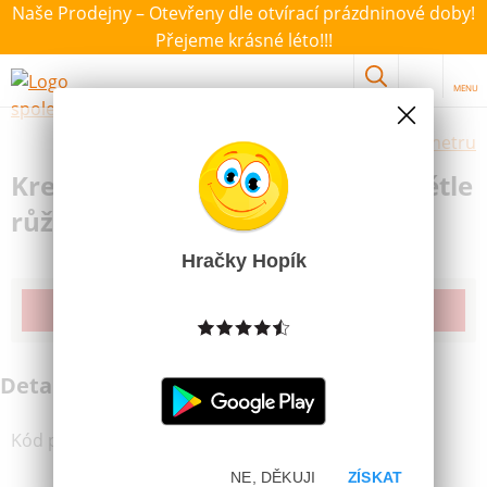
Naše Prodejny – Otevřeny dle otvírací prázdninové doby!
Přejeme krásné léto!!!
MENU
Výběr hraček dle zvoleného parametru
Krepový Papír č.11 50x200cm Světle
růžový
Hračky Hopík
Produkt již bohužel není dostupný
Detailní informace
Kód produktu
:
88118496
NE, DĚKUJI
ZÍSKAT