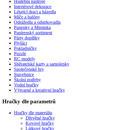
Hudební nástroje
Interiérové dekorace
Létající draci a házedla
Míče a balóny
Odrážedla a odstrkovadla
Panenky a Miminka
Papírenský sortiment
Párty doplňky
Plyšáci
Pokladničky
Puzzle
RC modely
Sběratelské karty a samolepky
Společenské hry
Stavebnice
Školní potřeby
Vodní hračky
Výtvarné a kreativní hračky
Hračky dle parametrů
Hračky dle materiálu
Dřevěné hračky
Kovové hračky
Látkové hračky