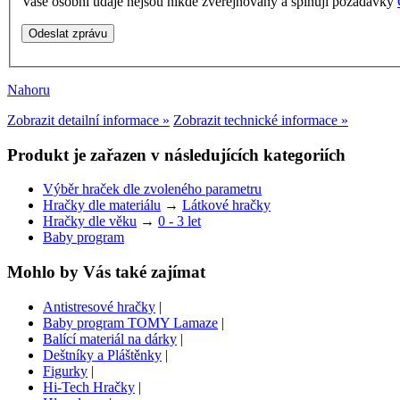
Vaše osobní údaje nejsou nikde zveřejňovány a splňují požadavky
Nahoru
Zobrazit detailní informace »
Zobrazit technické informace »
Produkt je zařazen v následujících kategoriích
Výběr hraček dle zvoleného parametru
Hračky dle materiálu
→
Látkové hračky
Hračky dle věku
→
0 - 3 let
Baby program
Mohlo by Vás také zajímat
Antistresové hračky
|
Baby program TOMY Lamaze
|
Balící materiál na dárky
|
Deštníky a Pláštěnky
|
Figurky
|
Hi-Tech Hračky
|