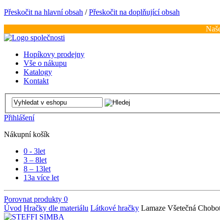
Přeskočit na hlavní obsah
/
Přeskočit na doplňující obsah
Naše
Hopíkovy prodejny
Vše o nákupu
Katalogy
Kontakt
Přihlášení
Nákupní košík
0 - 3
let
3 – 8
let
8 – 13
let
13
a více let
Porovnat produkty
0
Úvod
Hračky dle materiálu
Látkové hračky
Lamaze Všetečná Chobot