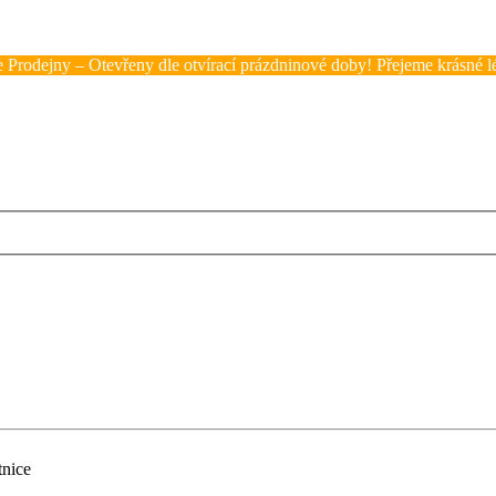
 Prodejny – Otevřeny dle otvírací prázdninové doby! Přejeme krásné lé
nice