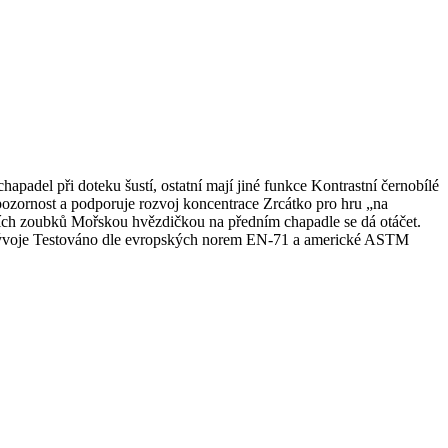
hapadel při doteku šustí, ostatní mají jiné funkce Kontrastní černobílé
 pozornost a podporuje rozvoj koncentrace Zrcátko pro hru „na
ních zoubků Mořskou hvězdičkou na předním chapadle se dá otáčet.
o vývoje Testováno dle evropských norem EN-71 a americké ASTM