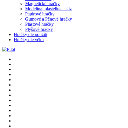
Magnetické hračky
Modelína, plastelína a sliz
Papírové hračky
Gumové a Pěnové hračky
Plastové hračky
Plyšové hračky
Hračky dle použití
Hračky dle věku