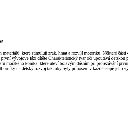
e
teriálů, které stimulují zrak, hmat a rozvíjí motoriku. Některé části c
první vývojové fázi dítěte Charakteristický tvar očí upoutává dětskou
aru mořského koníka, které uleví bolavým dásním při prořezávání prv
dborníky na dětský rozvoj tak, aby byly přínosem v každé etapě jeh