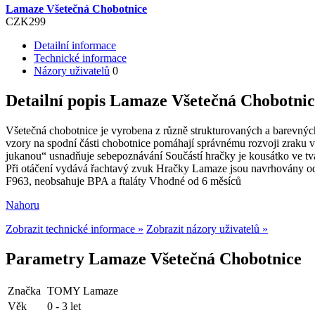
Lamaze Všetečná Chobotnice
CZK
299
Detailní informace
Technické informace
Názory uživatelů
0
Detailní popis Lamaze Všetečná Chobotnic
Všetečná chobotnice je vyrobena z různě strukturovaných a barevných ma
vzory na spodní části chobotnice pomáhají správnému rozvoji zraku v 
jukanou“ usnadňuje sebepoznávání Součástí hračky je kousátko ve tv
Při otáčení vydává řachtavý zvuk Hračky Lamaze jsou navrhovány o
F963, neobsahuje BPA a ftaláty Vhodné od 6 měsíců
Nahoru
Zobrazit technické informace »
Zobrazit názory uživatelů »
Parametry Lamaze Všetečná Chobotnice
Značka
TOMY Lamaze
Věk
0 - 3 let