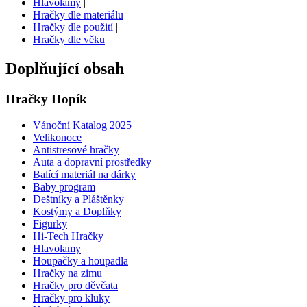
Hlavolamy
|
Hračky dle materiálu
|
Hračky dle použití
|
Hračky dle věku
Doplňující obsah
Hračky Hopík
Vánoční Katalog 2025
Velikonoce
Antistresové hračky
Auta a dopravní prostředky
Balící materiál na dárky
Baby program
Deštníky a Pláštěnky
Kostýmy a Doplňky
Figurky
Hi-Tech Hračky
Hlavolamy
Houpačky a houpadla
Hračky na zimu
Hračky pro děvčata
Hračky pro kluky