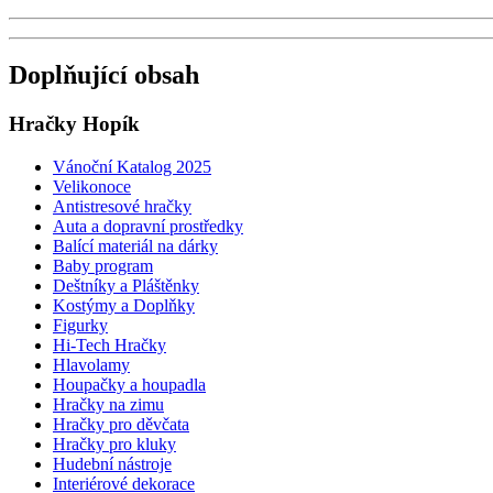
Doplňující obsah
Hračky Hopík
Vánoční Katalog 2025
Velikonoce
Antistresové hračky
Auta a dopravní prostředky
Balící materiál na dárky
Baby program
Deštníky a Pláštěnky
Kostýmy a Doplňky
Figurky
Hi-Tech Hračky
Hlavolamy
Houpačky a houpadla
Hračky na zimu
Hračky pro děvčata
Hračky pro kluky
Hudební nástroje
Interiérové dekorace