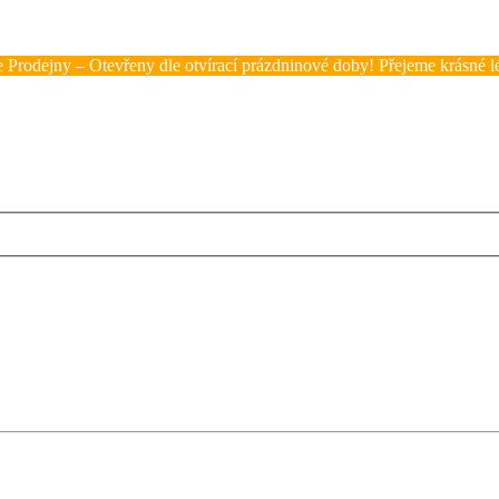
 Prodejny – Otevřeny dle otvírací prázdninové doby! Přejeme krásné lé