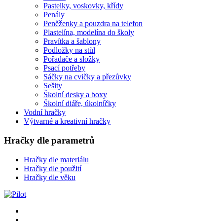
Pastelky, voskovky, křídy
Penály
Peněženky a pouzdra na telefon
Plastelína, modelína do školy
Pravítka a šablony
Podložky na stůl
Pořadače a složky
Psací potřeby
Sáčky na cvičky a přezůvky
Sešity
Školní desky a boxy
Školní diáře, úkolníčky
Vodní hračky
Výtvarné a kreativní hračky
Hračky dle parametrů
Hračky dle materiálu
Hračky dle použití
Hračky dle věku