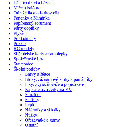
Létající draci a házedla
Míče a balóny
Odrážedla a odstrkovadla
Panenky a Miminka
Papírenský sortiment
Párty doplňky
Plyšáci
Pokladničky
Puzzle
RC modely
Sběratelské karty a samolepky
Společenské hry
Stavebnice
Školní potřeby
Barvy a štětce
Bloky, záznamové knihy a památníky
Fixy, zvýrazňovače a popisovače
Kapsáře a zástěrky na VV
Kružítka
Kufříky
Lepidla
Náčrtníky a skicáky
Nůžky
Ořezávátka a gumy
Ostatní