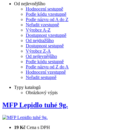
Od nejlevnějšího
Hodnocení sestupně
Podle kódu vzestupně
Podle názvu od A do Z
Neřadit vzestupně
Výrobce A-Z
Dostupnost vzestupně
Od nejdražšího
Dostupnost sestupně
Výrobce Z-A
Od nejlevnějšího
Podle kódu sestupně
Podle názvu od Z do A
Hodnocení vzestupně
Neřadit sestupně
Typy katalogů
Obrázkový výpis
MFP Lepidlo tuhé 9g.
19 Kč
Cena s DPH