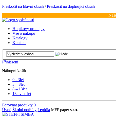
Přeskočit na hlavní obsah
/
Přeskočit na doplňující obsah
Naše
Hopíkovy prodejny
Vše o nákupu
Katalogy
Kontakt
Přihlášení
Nákupní košík
0 - 3
let
3 – 8
let
8 – 13
let
13
a více let
Porovnat produkty
0
Úvod
Školní potřeby
Lepidla
MFP paper s.r.o.