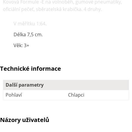
Kovová Formule -E na volnoběh, gumové pneumatiky,
oficiální pečeť, sběratelská krabička. 4 druhy.
V měřítku 1:64.
Délka 7,5 cm.
Věk: 3+
Technické informace
Další parametry
Pohlaví
Chlapci
Názory uživatelů