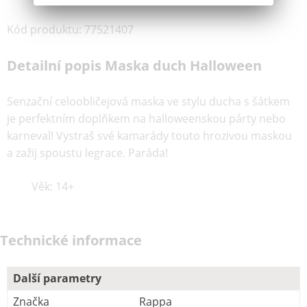
Kód produktu
:
77521407
Detailní popis Maska duch Halloween
Senzační celoobličejová maska ve stylu ducha s šátkem
je perfektním doplňkem na halloweenskou párty nebo
karneval! Vystraš své kamarády touto hrozivou maskou
a zažij spoustu legrace. Paráda!
Věk: 14+
Technické informace
Další parametry
Značka
Rappa