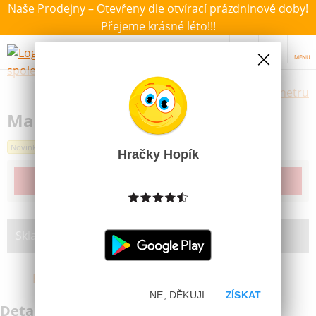
Naše Prodejny – Otevřeny dle otvírací prázdninové doby!
Přejeme krásné léto!!!
MENU
Výběr hraček dle zvoleného parametru
Maska duch Halloween
Novinka
Hračky Hopík
Produkt již bohužel není dostupný
Skladem na prodejně:
Brno Bystrc
NE, DĚKUJI
ZÍSKAT
Detailní informace