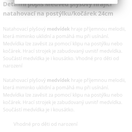
Detailní popis Medvěd plyšový hrající
natahovací na postýlku/kočárek 24cm
Natahovací plyšový
medvídek
hraje příjemnou melodii,
která miminko uklidní a pomáhá mu při usínání.
Medvídka lze zavěsit za pomocí klipu na postýlku nebo
kočárek. Hrací strojek je zabudovaný uvnitř medvídka.
Součástí medvídka je i kousátko. Vhodné pro děti od
narození
Natahovací plyšový
medvídek
hraje příjemnou melodii,
která miminko uklidní a pomáhá mu při usínání.
Medvídka lze zavěsit za pomocí klipu na postýlku nebo
kočárek. Hrací strojek je zabudovaný uvnitř medvídka.
Součástí medvídka je i kousátko.
Vhodné pro děti od narození