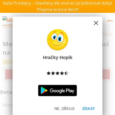
Naše Prodejny – Otevřeny dle otvírací prázdninové doby!
Přejeme krásné léto!!!
MENU
Výběr hraček dle zvoleného parametru
Medvěd plyšový hrající natahovací
na postýlku/kočárek 24cm
Hračky Hopík
Novinka
Produkt již bohužel není dostupný
Detailní informace
Kód produktu
:
56800178
NE, DĚKUJI
ZÍSKAT