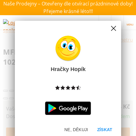
Naše Prodejny – Otevřeny dle otvírací prázdninové doby!
Přejeme krásné léto!!!
MENU
Výběr hraček dle zvoleného parametru
MFP lampión FD-25 Halloween 2
1020122
Hračky Hopík
44 Kč
Vaše cena
Dostupnost
Skladem
NE, DĚKUJI
ZÍSKAT