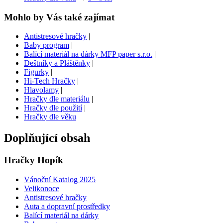
Mohlo by Vás také zajímat
Antistresové hračky
|
Baby program
|
Balící materiál na dárky MFP paper s.r.o.
|
Deštníky a Pláštěnky
|
Figurky
|
Hi-Tech Hračky
|
Hlavolamy
|
Hračky dle materiálu
|
Hračky dle použití
|
Hračky dle věku
Doplňující obsah
Hračky Hopík
Vánoční Katalog 2025
Velikonoce
Antistresové hračky
Auta a dopravní prostředky
Balící materiál na dárky