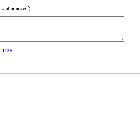
pro ohodnocení)
GDPR
.