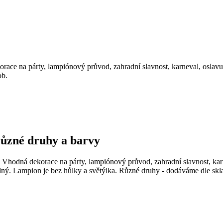
race na párty, lampiónový průvod, zahradní slavnost, karneval, oslav
ob.
ůzné druhy a barvy
Vhodná dekorace na párty, lampiónový průvod, zahradní slavnost, karn
elný. Lampion je bez hůlky a světýlka. Různé druhy - dodáváme dle sk