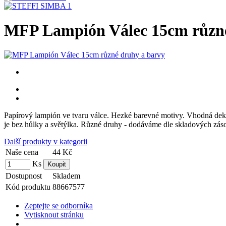
MFP Lampión Válec 15cm různé
Papírový lampión ve tvaru válce. Hezké barevné motivy. Vhodná deko
je bez hůlky a světýlka. Různé druhy - dodáváme dle skladových zás
Další produkty v kategorii
Naše cena
44 Kč
Ks
Dostupnost
Skladem
Kód produktu
88667577
Zeptejte se odborníka
Vytisknout stránku