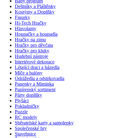
Baby program
Deštníky a Pláštěnky
Kostýmy a Doplňky
Figurky
Hi-Tech Hračky
Hlavolamy
Houpačky a houpadla
Hračky na zimu
Hračky pro děvčata
Hračky pro kluky
Hudební nástroje
Interiérové dekorace
Létající draci a házedla
Míče a balóny
Odrážedla a odstrkovadla
Panenky a Miminka
Papírenský sortiment
Párty doplňky
Plyšáci
Pokladničky
Puzzle
RC modely
Sběratelské karty a samolepky
Společenské hry
Stavebnice