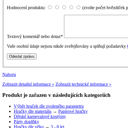
Hodnocení produktu:
(zvolte počet hvězdiček 
Textový komentář nebo dotaz
*
Vaše osobní údaje nejsou nikde zveřejňovány a splňují požadavky
Nahoru
Zobrazit detailní informace »
Zobrazit technické informace »
Produkt je zařazen v následujících kategoriích
Výběr hraček dle zvoleného parametru
Hračky dle materiálu
→
Papírové hračky
Dětské karnevalové kostýmy
Párty doplňky
Hračky dle věku
→
3 - 8 let