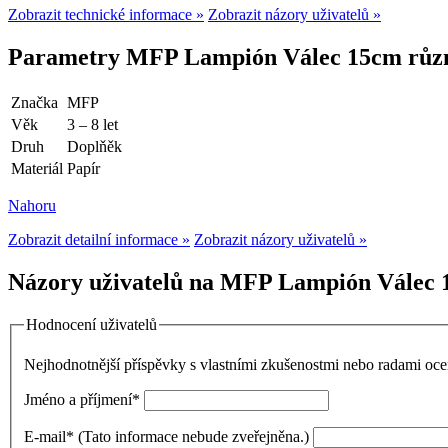
Zobrazit technické informace »
Zobrazit názory uživatelů »
Parametry MFP Lampión Válec 15cm různ
Značka
MFP
Věk
3 – 8 let
Druh
Doplňěk
Materiál
Papír
Nahoru
Zobrazit detailní informace »
Zobrazit názory uživatelů »
Názory uživatelů na MFP Lampión Válec 1
Hodnocení uživatelů
Nejhodnotnější příspěvky s vlastními zkušenostmi nebo radami o
Jméno a příjmení
*
E-mail
*
(Tato informace nebude zveřejněna.)