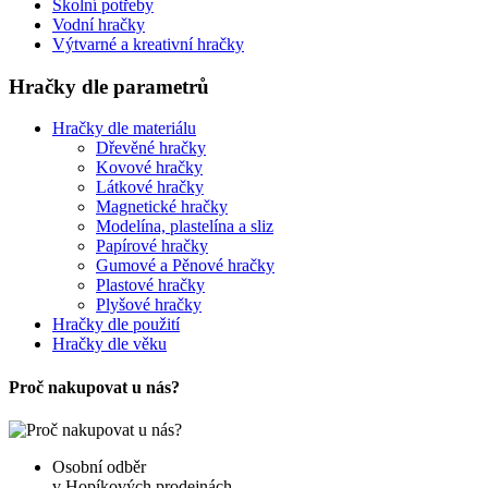
Školní potřeby
Vodní hračky
Výtvarné a kreativní hračky
Hračky dle parametrů
Hračky dle materiálu
Dřevěné hračky
Kovové hračky
Látkové hračky
Magnetické hračky
Modelína, plastelína a sliz
Papírové hračky
Gumové a Pěnové hračky
Plastové hračky
Plyšové hračky
Hračky dle použití
Hračky dle věku
Proč nakupovat u nás?
Osobní odběr
v Hopíkových prodejnách