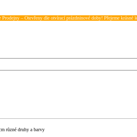
 Prodejny – Otevřeny dle otvírací prázdninové doby! Přejeme krásné lé
m různé druhy a barvy