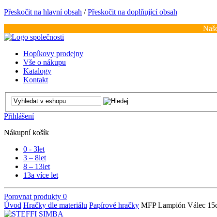
Přeskočit na hlavní obsah
/
Přeskočit na doplňující obsah
Naše
Hopíkovy prodejny
Vše o nákupu
Katalogy
Kontakt
Přihlášení
Nákupní košík
0 - 3
let
3 – 8
let
8 – 13
let
13
a více let
Porovnat produkty
0
Úvod
Hračky dle materiálu
Papírové hračky
MFP Lampión Válec 15c