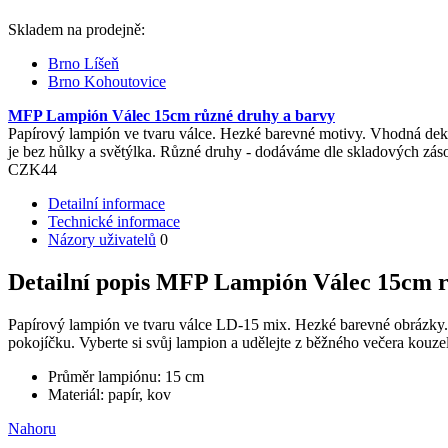
Skladem na prodejně:
Brno Líšeň
Brno Kohoutovice
MFP Lampión Válec 15cm různé druhy a barvy
Papírový lampión ve tvaru válce. Hezké barevné motivy. Vhodná deko
je bez hůlky a světýlka. Různé druhy - dodáváme dle skladových zás
CZK
44
Detailní informace
Technické informace
Názory uživatelů
0
Detailní popis MFP Lampión Válec 15cm r
Papírový lampión ve tvaru válce LD-15 mix. Hezké barevné obrázky. 
pokojíčku. Vyberte si svůj lampion a udělejte z běžného večera kouz
Průměr lampiónu: 15 cm
Materiál: papír, kov
Nahoru