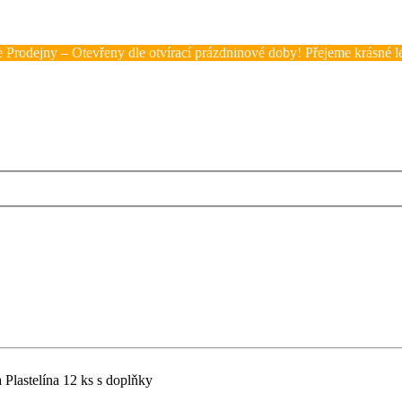
 Prodejny – Otevřeny dle otvírací prázdninové doby! Přejeme krásné lé
 Plastelína 12 ks s doplňky