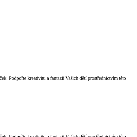
ek. Podpořte kreativitu a fantazii Vašich dětí prostřednictvím této
ek. Podpořte kreativitu a fantazii Vašich dětí prostřednictvím této