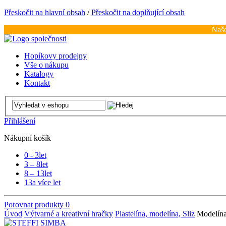
Přeskočit na hlavní obsah
/
Přeskočit na doplňující obsah
Naše
Hopíkovy prodejny
Vše o nákupu
Katalogy
Kontakt
Přihlášení
Nákupní košík
0 - 3
let
3 – 8
let
8 – 13
let
13
a více let
Porovnat produkty
0
Úvod
Výtvarné a kreativní hračky
Plastelína, modelína, Sliz
Modelína