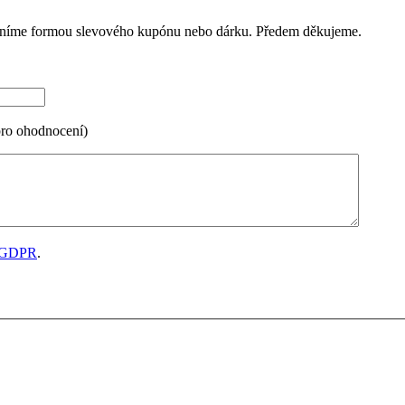
ceníme formou slevového kupónu nebo dárku. Předem děkujeme.
pro ohodnocení)
GDPR
.