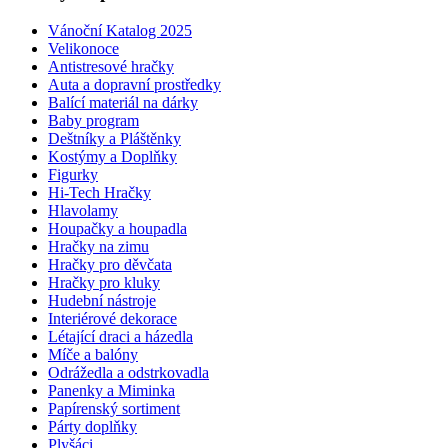
Vánoční Katalog 2025
Velikonoce
Antistresové hračky
Auta a dopravní prostředky
Balící materiál na dárky
Baby program
Deštníky a Pláštěnky
Kostýmy a Doplňky
Figurky
Hi-Tech Hračky
Hlavolamy
Houpačky a houpadla
Hračky na zimu
Hračky pro děvčata
Hračky pro kluky
Hudební nástroje
Interiérové dekorace
Létající draci a házedla
Míče a balóny
Odrážedla a odstrkovadla
Panenky a Miminka
Papírenský sortiment
Párty doplňky
Plyšáci