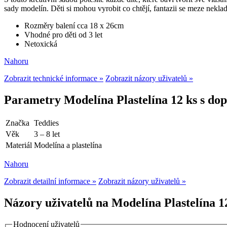
sady modelín. Děti si mohou vyrobit co chtějí, fantazii se meze nekla
Rozměry balení cca 18 x 26cm
Vhodné pro děti od 3 let
Netoxická
Nahoru
Zobrazit technické informace »
Zobrazit názory uživatelů »
Parametry Modelína Plastelína 12 ks s do
Značka
Teddies
Věk
3 – 8 let
Materiál
Modelína a plastelína
Nahoru
Zobrazit detailní informace »
Zobrazit názory uživatelů »
Názory uživatelů na Modelína Plastelína 12
Hodnocení uživatelů