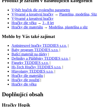
Produkt je zařazen v následujících kategoriích
Výběr hraček dle zvoleného parametru
Výtvarné a kreativní hračky
→
Plastelína, modelína, Sliz
Výtvarné a kreativní hračky
Hračky dle věku
→
3 - 8 let
Hračky dle materiálu
→
Modelína, plastelína a sliz
Mohlo by Vás také zajímat
Antistresové hračky TEDDIES s.r.o.
|
Baby program TEDDIES s.r.o.
|
Balící materiál na dárky
|
Deštníky a Pláštěnky TEDDIES s.r.o.
|
Figurky TEDDIES s.r.o.
|
Hi-Tech Hračky TEDDIES s.r.o.
|
Hlavolamy TEDDIES s.r.o.
|
Hračky dle materiálu
|
Hračky dle použití
|
Hračky dle věku
Doplňující obsah
Hračky Hopík