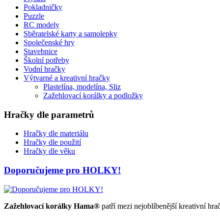
Pokladničky
Puzzle
RC modely
Sběratelské karty a samolepky
Společenské hry
Stavebnice
Školní potřeby
Vodní hračky
Výtvarné a kreativní hračky
Plastelína, modelína, Sliz
Zažehlovací korálky a podložky
Hračky dle parametrů
Hračky dle materiálu
Hračky dle použití
Hračky dle věku
Doporučujeme pro HOLKY!
Zažehlovací korálky
Hama®
patří mezi nejoblíbenější kreativní hra