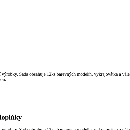
stní výrobky. Sada obsahuje 12ks barevných modelín, vykrajovátka a váleč
dou.
 doplňky
stní výrobky. Sada obsahuje 12ks barevných modelín, vykrajovátka a váleč