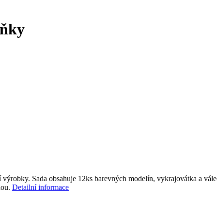
lňky
stní výrobky. Sada obsahuje 12ks barevných modelín, vykrajovátka a váleč
dou.
Detailní informace