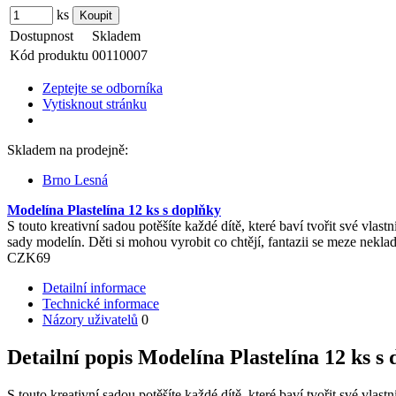
ks
Dostupnost
Skladem
Kód produktu
00110007
Zeptejte se odborníka
Vytisknout stránku
Skladem na prodejně:
Brno Lesná
Modelína Plastelína 12 ks s doplňky
S touto kreativní sadou potěšíte každé dítě, které baví tvořit své vla
sady modelín. Děti si mohou vyrobit co chtějí, fantazii se meze nekla
CZK
69
Detailní informace
Technické informace
Názory uživatelů
0
Detailní popis Modelína Plastelína 12 ks s
S touto kreativní sadou potěšíte každé dítě, které baví tvořit své vla