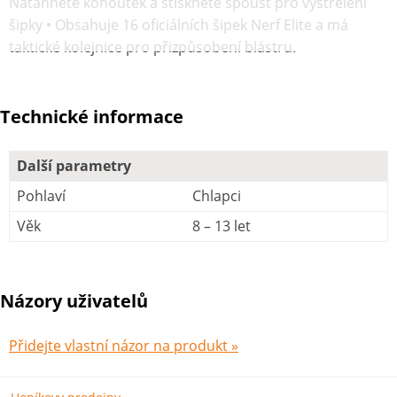
Natáhněte kohoutek a stiskněte spoušť pro vystřelení
šipky • Obsahuje 16 oficiálních šipek Nerf Elite a má
taktické kolejnice pro přizpůsobení blástru.
Technické informace
Další parametry
Pohlaví
Chlapci
Věk
8 – 13 let
Názory uživatelů
Přidejte vlastní názor na produkt »