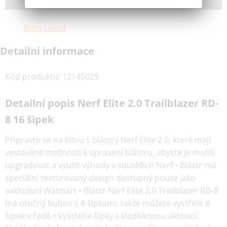
Brno Lesná
Detailní informace
Kód produktu
:
12145029
Detailní popis Nerf Elite 2.0 Trailblazer RD-
8 16 šipek
Připravte se na bitvu s blástry Nerf Elite 2.0, které mají
vestavěné možnosti k upravení blástru, abyste je mohli
upgradovat a využít výhody v soutěžích Nerf • Blástr má
speciální texturovaný design dostupný pouze jako
exkluzivní Walmart • Blástr Nerf Elite 2.0 Trailblazer RD-8
má otočný buben s 8 šipkami, takže můžete vystřelit 8
šipek v řadě • Vystřelte šipky s kladívkovou aktivací.