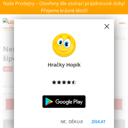
Naše Prodejny – Otevřeny dle otvírací prázdninové doby!
Přejeme krásné léto!!!
MENU
Výběr hraček dle zvoleného parametru
Nerf Elite 2.0 Trailblazer RD-8 16
šipek
Hračky Hopík
Další obrázky
Akce
Poslední šance
Produkt již bohužel není dostupný
NE, DĚKUJI
ZÍSKAT
Skladem na prodejně: