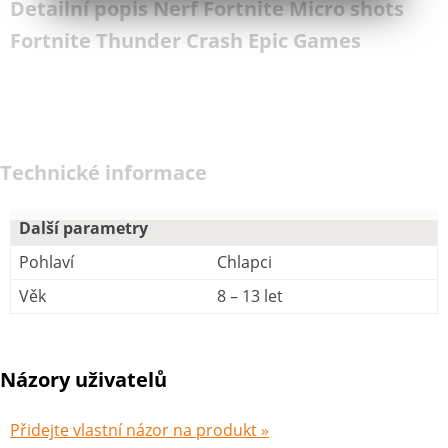
Detailní popis Nerf Fortnite Micro shots
Fortnite Thunder Crash Epic Games
Technické informace
Další parametry
Pohlaví
Chlapci
Věk
8 – 13 let
Názory uživatelů
Přidejte vlastní názor na produkt »