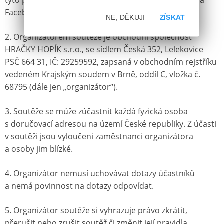
tyto podmínky a zašle prostřednictvím komentáře na
Facebooku odpověď na soutěžní otázku.
NE, DĚKUJI
ZÍSKAT
2. Organizátorem soutěže je obchodní společnost
HRAČKY HOPÍK s.r.o., se sídlem Česká 352, Lelekovice
PSČ 664 31, IČ: 29259592, zapsaná v obchodním rejstříku
vedeném Krajským soudem v Brně, oddíl C, vložka č.
68795 (dále jen „organizátor“).
3. Soutěže se může zúčastnit každá fyzická osoba
s doručovací adresou na území České republiky. Z účasti
v soutěži jsou vyloučeni zaměstnanci organizátora
a osoby jim blízké.
4. Organizátor nemusí uchovávat dotazy účastníků
a nemá povinnost na dotazy odpovídat.
5. Organizátor soutěže si vyhrazuje právo zkrátit,
přerušit nebo zrušit soutěž či změnit její pravidla.