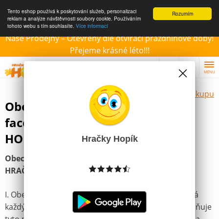
Tento eshop používá k poskytování služeb, personalizaci
Rozumím
reklam a analýze návštěvnosti soubory cookie. Používáním
tohoto webu s tím souhlasíte.
Více informací
Naše Prodejny – Otevřeny dle otvírací prázdninové doby!
Přejeme krásné léto!!!
MENU
Vše o nákupu
Obecná pravidla soutěží na
facebookové stránce HRAČKY
HOPÍK
Hračky Hopík
Obecná pravidla soutěží na facebookové stránce
HRAČKY HOPÍK
I. Obecná ustanovení 1. Účastníkem soutěže se stává
každý účastník, který akceptuje pravidla soutěže, splňuje