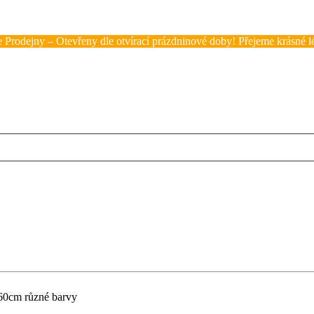
 Prodejny – Otevřeny dle otvírací prázdninové doby! Přejeme krásné lé
60cm různé barvy