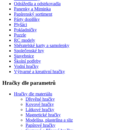
Odrážedla a odstrkovadla
Panenky a Miminka
Papírenský sortiment
Párty doplňky
Plyšáci
Pokladničky
Puzzle
RC modely
Sběratelské karty a samolepky
Společenské hry
Stavebnice
Školní potřeby
Vodní hračky
Výtvarné a kreativní hračky
Hračky dle parametrů
Hračky dle materiálu
Dřevěné hračky
Kovové hračky
Látkové hračky
Magnetické hračky
Modelína, plastelína a sliz
Papírové hračky