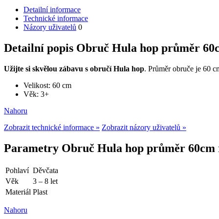
Detailní informace
Technické informace
Názory uživatelů
0
Detailní popis Obruč Hula hop průměr 60
Užijte si skvělou zábavu s obručí Hula hop
. Průměr obruče je 60 c
Velikost: 60 cm
Věk: 3+
Nahoru
Zobrazit technické informace »
Zobrazit názory uživatelů »
Parametry Obruč Hula hop průměr 60cm 
Pohlaví
Děvčata
Věk
3 – 8 let
Materiál
Plast
Nahoru