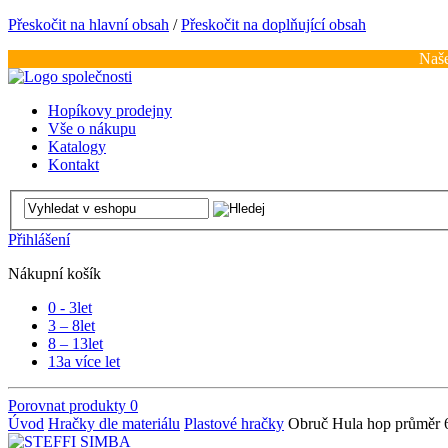
Přeskočit na hlavní obsah
/
Přeskočit na doplňující obsah
Naše
Hopíkovy prodejny
Vše o nákupu
Katalogy
Kontakt
Přihlášení
Nákupní košík
0 - 3
let
3 – 8
let
8 – 13
let
13
a více let
Porovnat produkty
0
Úvod
Hračky dle materiálu
Plastové hračky
Obruč Hula hop průměr 