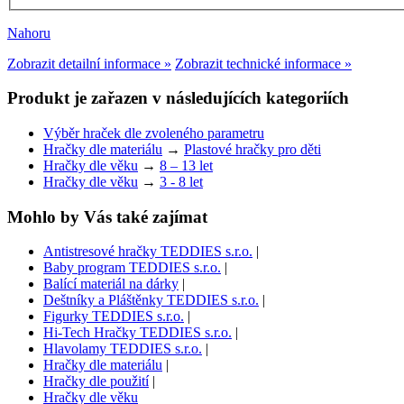
Nahoru
Zobrazit detailní informace »
Zobrazit technické informace »
Produkt je zařazen v následujících kategoriích
Výběr hraček dle zvoleného parametru
Hračky dle materiálu
→
Plastové hračky pro děti
Hračky dle věku
→
8 – 13 let
Hračky dle věku
→
3 - 8 let
Mohlo by Vás také zajímat
Antistresové hračky TEDDIES s.r.o.
|
Baby program TEDDIES s.r.o.
|
Balící materiál na dárky
|
Deštníky a Pláštěnky TEDDIES s.r.o.
|
Figurky TEDDIES s.r.o.
|
Hi-Tech Hračky TEDDIES s.r.o.
|
Hlavolamy TEDDIES s.r.o.
|
Hračky dle materiálu
|
Hračky dle použití
|
Hračky dle věku