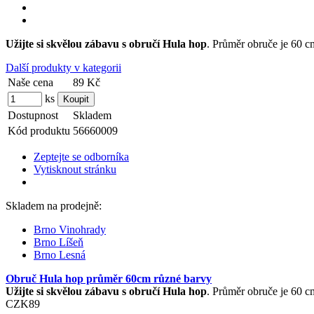
Užijte si skvělou zábavu s obručí Hula hop
. Průměr obruče je 60 
Další produkty v kategorii
Naše cena
89 Kč
ks
Dostupnost
Skladem
Kód produktu
56660009
Zeptejte se odborníka
Vytisknout stránku
Skladem na prodejně:
Brno Vinohrady
Brno Líšeň
Brno Lesná
Obruč Hula hop průměr 60cm různé barvy
Užijte si skvělou zábavu s obručí Hula hop
. Průměr obruče je 60 c
CZK
89