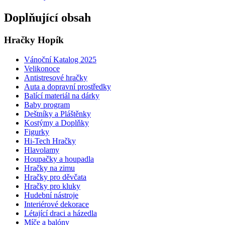
Doplňující obsah
Hračky Hopík
Vánoční Katalog 2025
Velikonoce
Antistresové hračky
Auta a dopravní prostředky
Balící materiál na dárky
Baby program
Deštníky a Pláštěnky
Kostýmy a Doplňky
Figurky
Hi-Tech Hračky
Hlavolamy
Houpačky a houpadla
Hračky na zimu
Hračky pro děvčata
Hračky pro kluky
Hudební nástroje
Interiérové dekorace
Létající draci a házedla
Míče a balóny