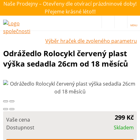
Naše Prodejny – Otevřeny dle otvírací prázdninové doby!
Přejeme krásné léto!!!
MENU
Výběr hraček dle zvoleného parametru
Odrážedlo Rolocykl červený plast
výška sedadla 26cm od 18 měsíců
299 Kč
Vaše cena
Dostupnost
Skladem