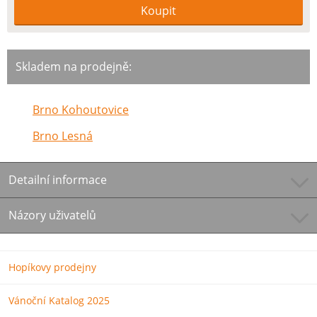
Skladem na prodejně:
Brno Kohoutovice
Brno Lesná
Detailní informace
Názory uživatelů
Hopíkovy prodejny
Vánoční Katalog 2025