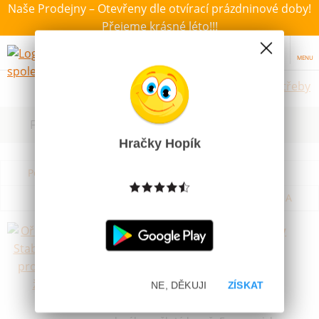
Naše Prodejny – Otevřeny dle otvírací prázdninové doby!
Přejeme krásné léto!!!
MENU
Školní potřeby
Filtrovat dle dostupnosti, ceny, výrobce
Hračky Hopík
Podle názvu od A do Z
Od nejdražšího
Od nejlevnějšího
Podle názvu od Z do A
Ořezávátko Stabilo Easy pro leváky
žluté
Skladem
29 Kč
NE, DĚKUJI
ZÍSKAT
Kvalitní ořezávátko Stabilo EASYcolors