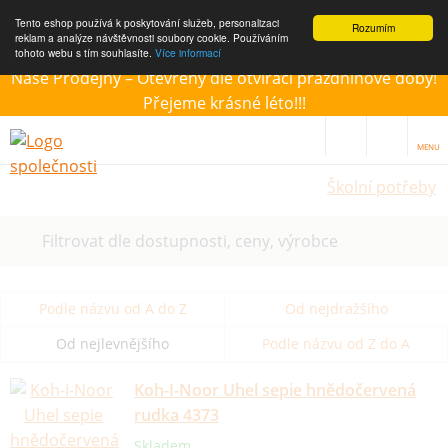
Tento eshop používá k poskytování služeb, personalizaci
Rozumím
reklam a analýze návštěvnosti soubory cookie. Používáním
tohoto webu s tím souhlasíte.
Více informací
Naše Prodejny – Otevřeny dle otvírací prázdninové doby!
Přejeme krásné léto!!!
MENU
Školní potřeby
Filtrovat dle dostupnosti, ceny, výrobce
Podle názvu od A do Z
Od nejdražšího
Od nejlevnějšího
Podle názvu od Z do A
Koh-I-Noor Uhel sepie hnědočervená
rudka 4373
Skladem