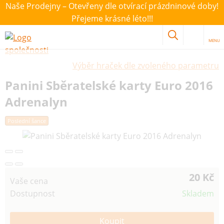
Naše Prodejny – Otevřeny dle otvírací prázdninové doby!
Přejeme krásné léto!!!
MENU
Výběr hraček dle zvoleného parametru
Panini Sběratelské karty Euro 2016
Adrenalyn
Poslední šance
20 Kč
Vaše cena
Dostupnost
Skladem