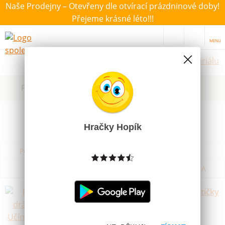
Naše Prodejny – Otevřeny dle otvírací prázdninové doby!
Přejeme krásné léto!!!
MENU
Hračky dle materiálu
Filtrovat dle dostupnosti, ceny, výrobce
Hračky Hopík
Podle názvu od A do Z
Od nejdražšího
Od nejlevnějšího
Podle názvu od Z do A
Psaní v drážkách . Učím se psát cestičky
Skladem
29 Kč
169 Kč