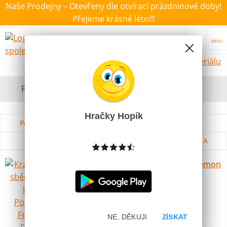
Naše Prodejny – Otevřeny dle otvírací prázdninové doby!
Přejeme krásné léto!!!
MENU
Hračky dle materiálu
Filtrovat dle dostupnosti, ceny, výrobce
Hračky Hopík
Podle názvu od A do Z
Od nejdražšího
Od nejlevnějšího
Podle názvu od Z do A
Krabička na sběratelské karty Pokémon
Frosted Forest
Skladem
99 Kč
Novinka
NE, DĚKUJI
ZÍSKAT