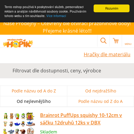
Tento eshop používá k poskytování služeb, personalizaci
Rozumím
reklam a analýze návštěvnosti soubory cookie. Používáním
tohoto webu s tím souhlasíte.
Více informací
Naše Prodejny – Otevřeny dle otvírací prázdninové doby!
Přejeme krásné léto!!!
MENU
Hračky dle materiálu
Filtrovat dle dostupnosti, ceny, výrobce
Podle názvu od A do Z
Od nejdražšího
Od nejlevnějšího
Podle názvu od Z do A
Brainrot PuffUps squishy 10-12cm v
sáčku 12druhů 12ks v DBX
Skladem