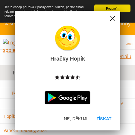
Tento eshop používá k poskytování služeb, personalizaci
Rozumím
reklam a analýze návštěvnosti soubory cookie. Používáním
tohoto webu s tím souhlasíte.
Více informací
Naše Prodejny – Otevřeny dle otvírací prázdninové doby!
Přejeme krásné léto!!!
MENU
Hračky dle materiálu
Hračky Hopík
Filtrovat dle dostupnosti, ceny, výrobce
Podle názvu od A do Z
Od nejdražšího
Od nejlevnějšího
Podle názvu od Z do A
Hopíkovy prodejny
NE, DĚKUJI
ZÍSKAT
Vánoční Katalog 2025