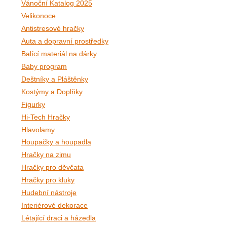
Vánoční Katalog 2025
Velikonoce
Antistresové hračky
Auta a dopravní prostředky
Balící materiál na dárky
Baby program
Deštníky a Pláštěnky
Kostýmy a Doplňky
Figurky
Hi-Tech Hračky
Hlavolamy
Houpačky a houpadla
Hračky na zimu
Hračky pro děvčata
Hračky pro kluky
Hudební nástroje
Interiérové dekorace
Létající draci a házedla