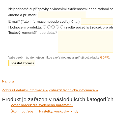
Nejhodnotnější příspěvky s vlastními zkušenostmi nebo radami
Jméno a příjmení
*
E-mail
*
(Tato informace nebude zveřejněna.)
Hodnocení produktu:
(zvolte počet hvězdiček pro o
Textový komentář nebo dotaz
*
Vaše osobní údaje nejsou nikde zveřejňovány a splňují požadavky
GDPR
.
Nahoru
Zobrazit detailní informace »
Zobrazit technické informace »
Produkt je zařazen v následujících kategoriíc
Výběr hraček dle zvoleného parametru
Školní potřeby
→
Pastelky, voskovky, křídy