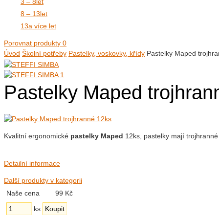
3 – 8
let
8 – 13
let
13
a více let
Porovnat produkty
0
Úvod
Školní potřeby
Pastelky, voskovky, křídy
Pastelky Maped trojhr
Pastelky Maped trojhran
Kvalitní ergonomické
pastelky Maped
12ks, pastelky mají trojhranné
Detailní informace
Další produkty v kategorii
Naše cena
99 Kč
ks