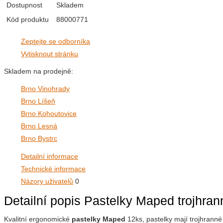
Dostupnost
Skladem
Kód produktu
88000771
Zeptejte se odborníka
Vytisknout stránku
Skladem na prodejně:
Brno Vinohrady
Brno Líšeň
Brno Kohoutovice
Brno Lesná
Brno Bystrc
Detailní informace
Technické informace
Názory uživatelů
0
Detailní popis Pastelky Maped trojhra
Kvalitní ergonomické
pastelky Maped
12ks, pastelky mají trojhranné