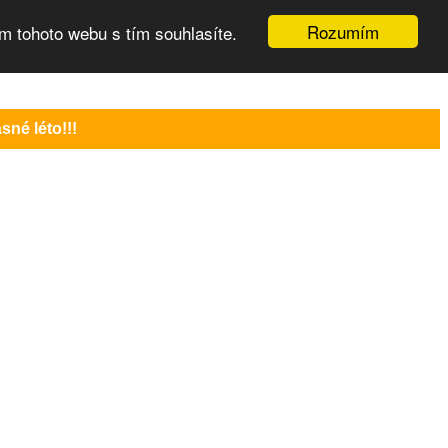
Rozumím
m tohoto webu s tím souhlasíte.
né léto!!!