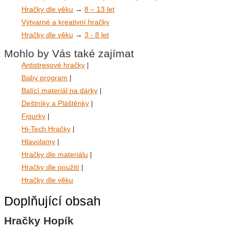
Hračky dle věku
→
8 – 13 let
Výtvarné a kreativní hračky
Hračky dle věku
→
3 - 8 let
Mohlo by Vás také zajímat
Antistresové hračky
|
Baby program
|
Balící materiál na dárky
|
Deštníky a Pláštěnky
|
Figurky
|
Hi-Tech Hračky
|
Hlavolamy
|
Hračky dle materiálu
|
Hračky dle použití
|
Hračky dle věku
Doplňující obsah
Hračky Hopík