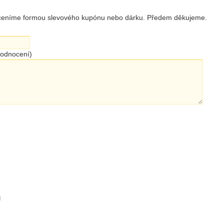
 oceníme formou slevového kupónu nebo dárku. Předem děkujeme.
hodnocení)
h