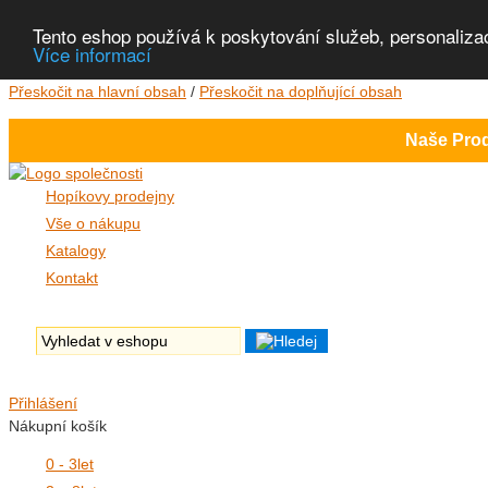
Tento eshop používá k poskytování služeb, personaliza
Více informací
Přeskočit na hlavní obsah
/
Přeskočit na doplňující obsah
Naše Prod
Hopíkovy prodejny
Vše o nákupu
Katalogy
Kontakt
Přihlášení
Nákupní košík
0 - 3
let