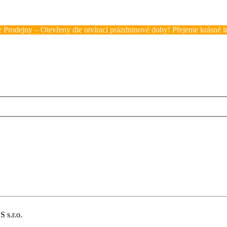
 Prodejny – Otevřeny dle otvírací prázdninové doby! Přejeme krásné lé
 s.r.o.