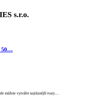
ES s.r.o.
a 50…
uře můžete vytvářet nejrůznější tvary…