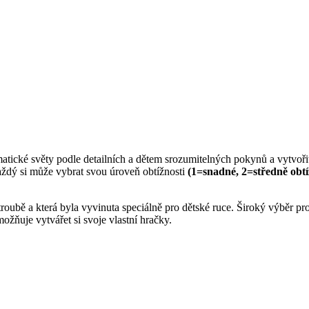
tické světy podle detailních a dětem srozumitelných pokynů a vytvořit si
aždý si může vybrat svou úroveň obtížnosti
(1=snadné, 2=středně obtí
roubě a která byla vyvinuta speciálně pro dětské ruce. Široký výběr p
možňuje vytvářet si svoje vlastní hračky.