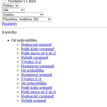
Vyrobeno v ČR
(0)
Parametry
3
položky
Od nejlevnějšího
Hodnocení sestupně
Podle kódu vzestupně
Podle názvu od A do Z
Neřadit vzestupně
Výrobce A-Z
Dostupnost vzestupně
Od nejdražšího
Dostupnost sestupně
Výrobce Z-A
Od nejlevnějšího
Podle kódu sestupně
Podle názvu od Z do A
Hodnocení vzestupně
Neřadit sestupně