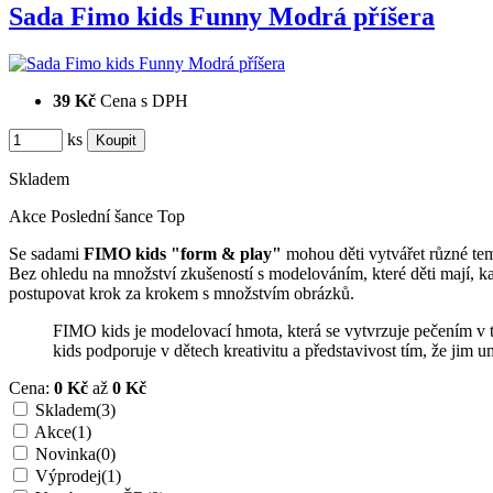
Sada Fimo kids Funny Modrá příšera
39 Kč
Cena s DPH
ks
Skladem
Akce
Poslední šance
Top
Se sadami
FIMO kids "form & play"
mohou děti vytvářet různé tema
Bez ohledu na množství zkušeností s modelováním, které děti mají, k
postupovat krok za krokem s množstvím obrázků.
FIMO kids je modelovací hmota, která se vytvrzuje pečením v t
kids podporuje v dětech kreativitu a představivost tím, že jim u
Cena:
0 Kč
až
0 Kč
Skladem
(3)
Akce
(1)
Novinka
(0)
Výprodej
(1)