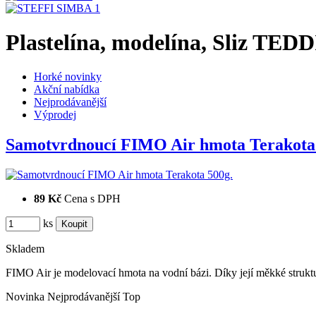
Plastelína, modelína, Sliz TEDDI
Horké novinky
Akční nabídka
Nejprodávanější
Výprodej
Samotvrdnoucí FIMO Air hmota Terakot
89 Kč
Cena s DPH
ks
Skladem
FIMO Air je modelovací hmota na vodní bázi. Díky její měkké strukt
Novinka
Nejprodávanější
Top