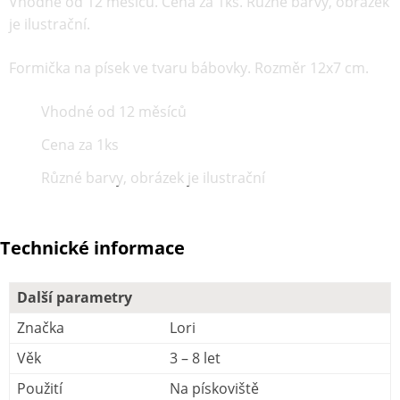
Vhodné od 12 měsíců. Cena za 1ks. Různé barvy, obrázek
je ilustrační.
Formička na písek ve tvaru bábovky. Rozměr 12x7 cm.
Vhodné od 12 měsíců
Cena za 1ks
Různé barvy, obrázek je ilustrační
Technické informace
Další parametry
Značka
Lori
Věk
3 – 8 let
Použití
Na pískoviště