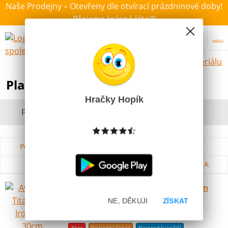
Naše Prodejny – Otevřeny dle otvírací prázdninové doby!
Přejeme krásné léto!!!
MENU
Hračky dle materiálu
Plastové hračky pro děti
Hračky Hopík
Filtrovat dle dostupnosti, ceny, výrobce
Podle názvu od A do Z
Od nejdražšího
Od nejlevnějšího
Podle názvu od Z do A
Avengers Titan Hero Iron Man 30cm
NE, DĚKUJI
ZÍSKAT
Skladem
399 Kč
Akce
Poslední šance
Nejprodávanější