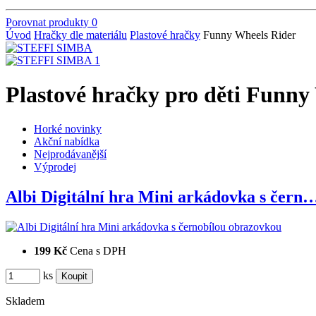
Porovnat produkty
0
Úvod
Hračky dle materiálu
Plastové hračky
Funny Wheels Rider
Plastové hračky pro děti Funny
Horké novinky
Akční nabídka
Nejprodávanější
Výprodej
Albi Digitální hra Mini arkádovka s čern
199 Kč
Cena s DPH
ks
Skladem