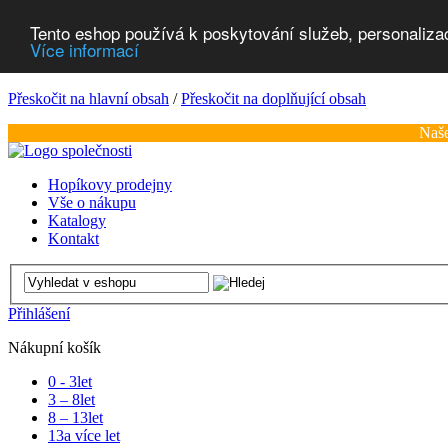
Tento eshop používá k poskytování služeb, personaliza
Více informací
Přeskočit na hlavní obsah
/
Přeskočit na doplňující obsah
Naše
Hopíkovy prodejny
Vše o nákupu
Katalogy
Kontakt
Přihlášení
Nákupní košík
0 - 3
let
3 – 8
let
8 – 13
let
13
a více let