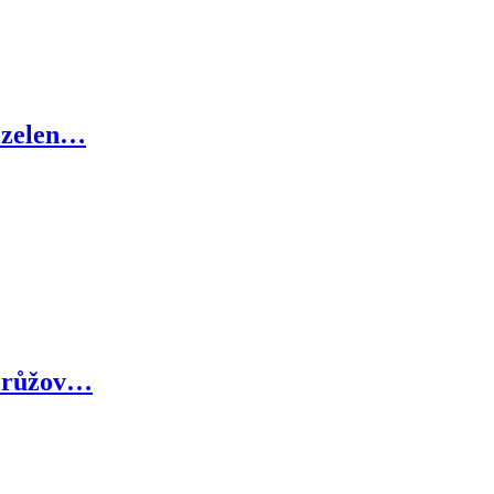
 zelen…
 růžov…