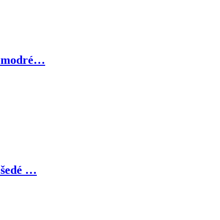
t modré…
šedé …