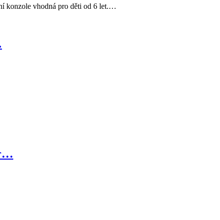
í konzole vhodná pro děti od 6 let.…
…
tr…