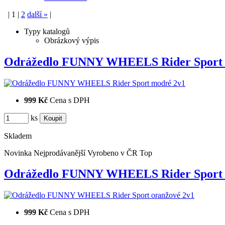
|
1
|
2
další
»
|
Typy katalogů
Obrázkový výpis
Odrážedlo FUNNY WHEELS Rider Spor
999 Kč
Cena s DPH
ks
Skladem
Novinka
Nejprodávanější
Vyrobeno v ČR
Top
Odrážedlo FUNNY WHEELS Rider Sport
999 Kč
Cena s DPH