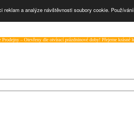
ci reklam a analýze návštěvnosti soubory cookie. Používání
 Prodejny – Otevřeny dle otvírací prázdninové doby! Přejeme krásné lé