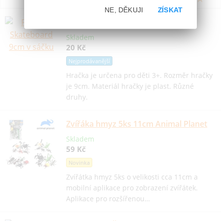
NE, DĚKUJI
ZÍSKAT
Prstový Skateboard 9cm v sáčku
Skladem
20 Kč
Nejprodávanější
Hračka je určena pro děti 3+. Rozměr hračky
je 9cm. Materiál hračky je plast. Různé
druhy.
Zvířáka hmyz 5ks 11cm Animal Planet
Skladem
59 Kč
Novinka
Zvířátka hmyz 5ks o velikosti cca 11cm a
mobilní aplikace pro zobrazení zvířátek.
Aplikace pro rozšířenou…