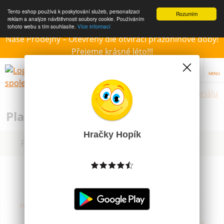
Tento eshop používá k poskytování služeb, personalizaci
Rozumím
reklam a analýze návštěvnosti soubory cookie. Používáním
tohoto webu s tím souhlasíte.
Více informací
Naše Prodejny – Otevřeny dle otvírací prázdninové doby!
Přejeme krásné léto!!!
MENU
Hračky dle materiálu
Plastové hračky pro děti
Hračky Hopík
Filtrovat dle dostupnosti, ceny, výrobce
Podle názvu od A do Z
Od nejdražšího
Od nejlevnějšího
Podle názvu od Z do A