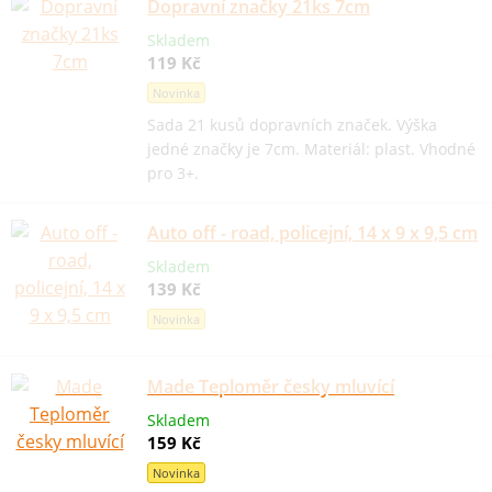
Dopravní značky 21ks 7cm
Skladem
119 Kč
Novinka
Sada 21 kusů dopravních značek. Výška
jedné značky je 7cm. Materiál: plast. Vhodné
pro 3+.
Auto off - road, policejní, 14 x 9 x 9,5 cm
Skladem
139 Kč
Novinka
Made Teploměr česky mluvící
Skladem
159 Kč
Novinka