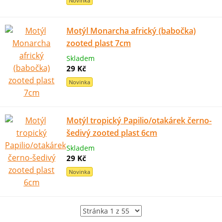
Novinka
Motýl Monarcha africký (babočka)
zooted plast 7cm
Skladem
29 Kč
Novinka
Motýl tropický Papilio/otakárek černo-
šedivý zooted plast 6cm
Skladem
29 Kč
Novinka