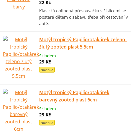
22 Kč
Klasická oblíbená přesouvačka s číslicemi se
postará dětem o zábavu třeba při cestování v
autě.
Motýl tropický Papilio/otakárek zeleno-
žlutý zooted plast 5,5cm
Skladem
29 Kč
Novinka
Motýl tropický Papilio/otakárek
barevný zooted plast 6cm
Skladem
29 Kč
Novinka