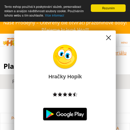
Tento eshop používá k poskytování služeb, personalizaci
Rozumím
reklam a analýze návštěvnosti soubory cookie. Používáním
tohoto webu s tím souhlasíte.
Více informací
Naše Prodejny – Otevřeny dle otvírací prázdninové doby!
Přejeme krásné léto!!!
MENU
Hračky dle materiálu
Plastové hračky pro děti
Hračky Hopík
Filtrovat dle dostupnosti, ceny, výrobce
Podle názvu od A do Z
Od nejdražšího
Od nejlevnějšího
Podle názvu od Z do A