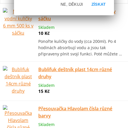
NE, DĚKUJI
ZÍSKAT
Náboje vodní kuličky 6 mm 500 ks v
sáčku
Skladem
10 Kč
Ponořte kuličky do vody (cca 200ml). Po 4
hodinách absorbují vodu a jsou tak
připraveny plnit svojí funkci. Poté můžete …
Bublifuk deštník plast 14cm různé
druhy
Skladem
15 Kč
Přesouvačka Hlavolam čísla různé
barvy
Skladem