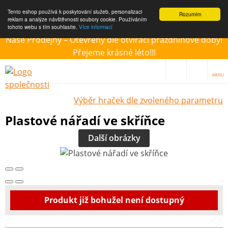
Tento eshop používá k poskytování služeb, personalizaci
Rozumím
reklam a analýze návštěvnosti soubory cookie. Používáním
tohoto webu s tím souhlasíte.
Více informací
Naše Prodejny – Otevřeny dle otvírací prázdninové doby!
Přejeme krásné léto!!!
MENU
Výběr hraček dle zvoleného parametru
Plastové nářadí ve skříňce
Další obrázky
Produkt již bohužel není dostupný