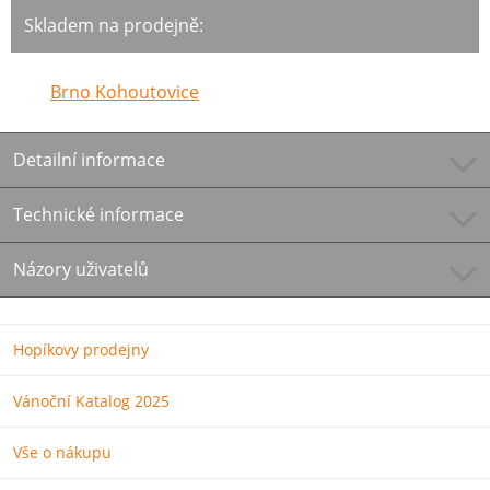
Skladem na prodejně:
Brno Kohoutovice
Detailní informace
Technické informace
Názory uživatelů
Hopíkovy prodejny
Vánoční Katalog 2025
Vše o nákupu