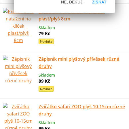
NE, DĚKUJI
ZÍSKAT
Prasátko na natažení na klíček
plast/plyš 8cm
Skladem
79 Kč
Novinka
Zápisník mini plyšový přívěsek různé
druhy
Skladem
89 Kč
Novinka
Zvířátko safari ZOO plyš 10-15cm různé
druhy
Skladem
99 Kč