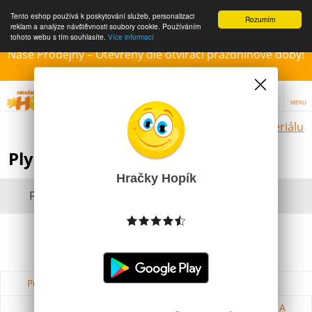
Tento eshop používá k poskytování služeb, personalizaci
Rozumím
reklam a analýze návštěvnosti soubory cookie. Používáním
tohoto webu s tím souhlasíte.
Více informací
Naše Prodejny – Otevřeny dle otvírací prázdninové doby!
Přejeme krásné léto!!!
MENU
Hračky dle materiálu
Plyšové hračky pro děti
Hračky Hopík
Filtrovat dle dostupnosti, ceny, výrobce
Podle názvu od A do Z
Od nejdražšího
Od nejlevnějšího
Podle názvu od Z do A