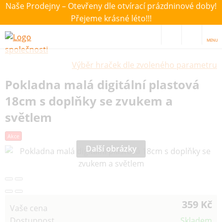
Naše Prodejny – Otevřeny dle otvírací prázdninové doby!
Přejeme krásné léto!!!
MENU
Výběr hraček dle zvoleného parametru
Pokladna malá digitální plastová
18cm s doplňky se zvukem a
světlem
Akce
Další obrázky
359 Kč
Vaše cena
Dostupnost
Skladem