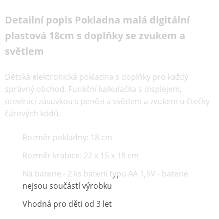
Detailní popis Pokladna malá digitální
plastová 18cm s doplňky se zvukem a
světlem
Dětská elektronická pokladna s doplňky pro každý
správný obchod. Funkční kalkulačka s displejem,
otevírací zásuvkou s penězi a světlem a zvukem u čtečky
čárových kódů.
Rozměr pokladny: 18 cm
Rozměr krabice: 22 x 15 x 18 cm
Na baterie - 2 ks baterií typu AA 1,5V - baterie
nejsou součástí výrobku
Vhodná pro děti od 3 let