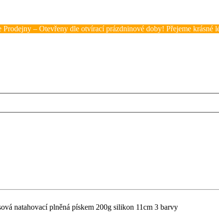
 Prodejny – Otevřeny dle otvírací prázdninové doby! Přejeme krásné lé
resová natahovací plněná pískem 200g silikon 11cm 3 barvy