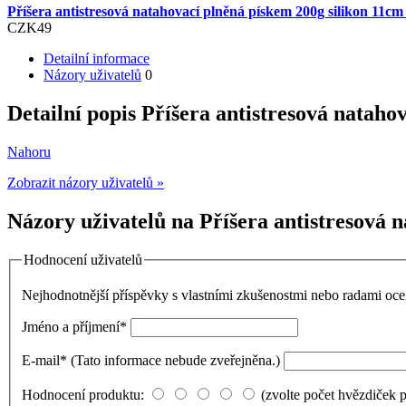
Příšera antistresová natahovací plněná pískem 200g silikon 11cm
CZK
49
Detailní informace
Názory uživatelů
0
Detailní popis Příšera antistresová nataho
Nahoru
Zobrazit názory uživatelů »
Názory uživatelů na Příšera antistresová 
Hodnocení uživatelů
Nejhodnotnější příspěvky s vlastními zkušenostmi nebo radami o
Jméno a příjmení
*
E-mail
*
(Tato informace nebude zveřejněna.)
Hodnocení produktu:
(zvolte počet hvězdiček 