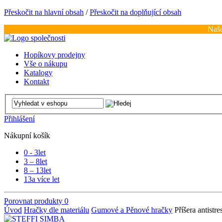
Přeskočit na hlavní obsah
/
Přeskočit na doplňující obsah
Naše
Hopíkovy prodejny
Vše o nákupu
Katalogy
Kontakt
Přihlášení
Nákupní košík
0 - 3
let
3 – 8
let
8 – 13
let
13
a více let
Porovnat produkty
0
Úvod
Hračky dle materiálu
Gumové a Pěnové hračky
Příšera antist