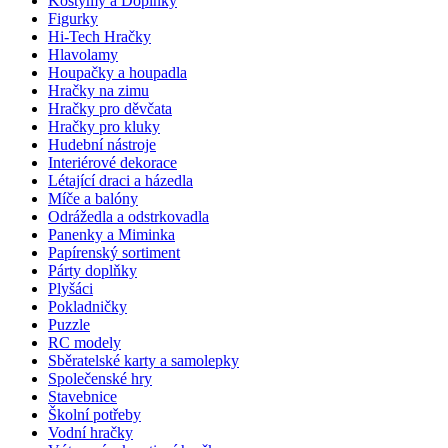
Kostýmy a Doplňky
Figurky
Hi-Tech Hračky
Hlavolamy
Houpačky a houpadla
Hračky na zimu
Hračky pro děvčata
Hračky pro kluky
Hudební nástroje
Interiérové dekorace
Létající draci a házedla
Míče a balóny
Odrážedla a odstrkovadla
Panenky a Miminka
Papírenský sortiment
Párty doplňky
Plyšáci
Pokladničky
Puzzle
RC modely
Sběratelské karty a samolepky
Společenské hry
Stavebnice
Školní potřeby
Vodní hračky