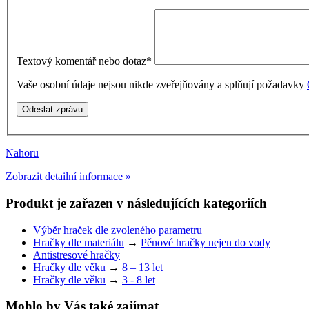
Textový komentář nebo dotaz
*
Vaše osobní údaje nejsou nikde zveřejňovány a splňují požadavky
Nahoru
Zobrazit detailní informace »
Produkt je zařazen v následujících kategoriích
Výběr hraček dle zvoleného parametru
Hračky dle materiálu
→
Pěnové hračky nejen do vody
Antistresové hračky
Hračky dle věku
→
8 – 13 let
Hračky dle věku
→
3 - 8 let
Mohlo by Vás také zajímat