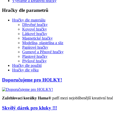
Výtvarné a kreativní hračky
Hračky dle parametrů
Hračky dle materiálu
Dřevěné hračky
Kovové hračky
Látkové hračky
Magnetické hračky
Modelína, plastelína a sliz
Papírové hračky
Gumové a Pěnové hračky
Plastové hračky
Plyšové hračky
Hračky dle použití
Hračky dle věku
Doporučujeme pro HOLKY!
Zažehlovací korálky
Hama®
patří mezi nejoblíbenější kreativní hra
Skvělý dárek pro kluky !!!