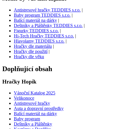
Antistresové hračky TEDDIES s.r.o.
|
Baby program TEDDIES s.r.o.
|
Balící materiál na dárky
|
Deštníky a Pláštěnky TEDDIES s.r.o.
|
Figurky TEDDIES s.r.o.
|
Hi-Tech Hračky TEDDIES s.r.o.
|
Hlavolamy TEDDIES s.r.o.
|
Hračky dle materiálu
|
Hračky dle použití
|
Hračky dle věku
Doplňující obsah
Hračky Hopík
Vánoční Katalog 2025
Velikonoce
Antistresové hračky
Auta a dopravní prostředky
Balící materiál na dárky
Baby program
Deštníky a Pláštěnky