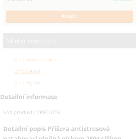
Skladem na prodejně:
Brno Kohoutovice
Brno Lesná
Brno Bystrc
Detailní informace
Kód produktu
:
00800156
Detailní popis Příšera antistresová
natahovací plněná pískem 280g silikon