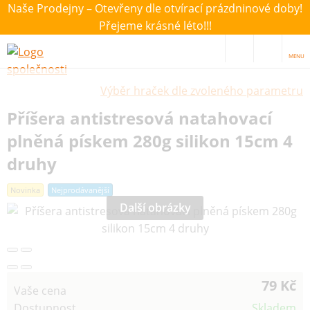
Naše Prodejny – Otevřeny dle otvírací prázdninové doby!
Přejeme krásné léto!!!
MENU
Výběr hraček dle zvoleného parametru
Příšera antistresová natahovací
plněná pískem 280g silikon 15cm 4
druhy
Novinka
Nejprodávanější
Další obrázky
79 Kč
Vaše cena
Dostupnost
Skladem