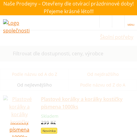
Naše Prodejny – Otevřeny dle otvírací prázdninové doby!
Přejeme krásné léto!!!
MENU
Školní potřeby
Filtrovat dle dostupnosti, ceny, výrobce
Podle názvu od A do Z
Od nejdražšího
Od nejlevnějšího
Podle názvu od Z do A
Plastové korálky a korálky kostičky
písmena 1000ks
Skladem
299 Kč
Novinka