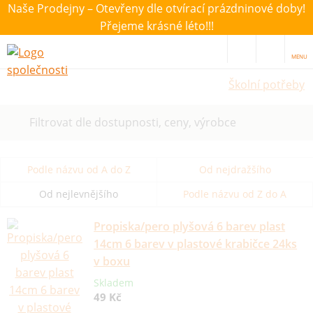
Naše Prodejny – Otevřeny dle otvírací prázdninové doby!
Přejeme krásné léto!!!
MENU
Školní potřeby
Filtrovat dle dostupnosti, ceny, výrobce
Podle názvu od A do Z
Od nejdražšího
Od nejlevnějšího
Podle názvu od Z do A
Propiska/pero plyšová 6 barev plast
14cm 6 barev v plastové krabičce 24ks
v boxu
Skladem
49 Kč