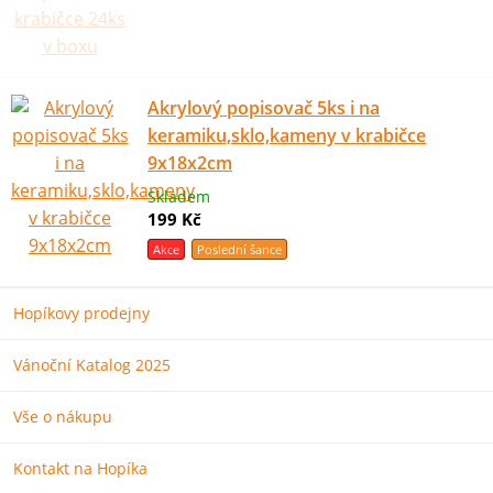
Akrylový popisovač 5ks i na
keramiku,sklo,kameny v krabičce
9x18x2cm
Skladem
199 Kč
Akce
Poslední šance
Hopíkovy prodejny
Vánoční Katalog 2025
Vše o nákupu
Kontakt na Hopíka