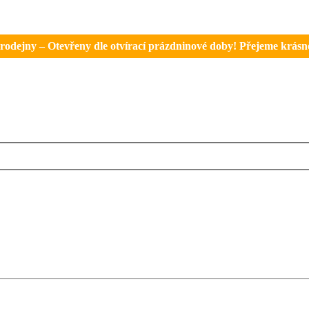
rodejny – Otevřeny dle otvírací prázdninové doby! Přejeme krásné 