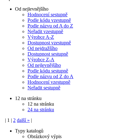
Od nejlevnějšího
Hodnocení sestupně
Podle kódu vzestupně
Podle názvu od A do Z
Neřadit vzestupně
Výrobce A-Z
Dostupnost vzestupně
Od nejdražšího
Dostupnost sestupně
Výrobce Z-A
Od nejlevnějšího
Podle kódu sestupně
Podle názvu od Z do A
Hodnocení vzestupně
Neřadit sestupně
12 na stránku
12 na stránku
24 na stránku
|
1
|
2
další
»
|
Typy katalogů
Obrázkový výpis