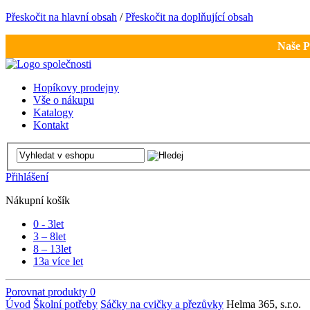
Přeskočit na hlavní obsah
/
Přeskočit na doplňující obsah
Naše P
Hopíkovy prodejny
Vše o nákupu
Katalogy
Kontakt
Přihlášení
Nákupní košík
0 - 3
let
3 – 8
let
8 – 13
let
13
a více let
Porovnat produkty
0
Úvod
Školní potřeby
Sáčky na cvičky a přezůvky
Helma 365, s.r.o.