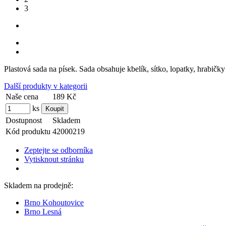
3
Plastová sada na písek. Sada obsahuje kbelík, sítko, lopatky, hrabič
Další produkty v kategorii
Naše cena
189 Kč
ks
Dostupnost
Skladem
Kód produktu
42000219
Zeptejte se odborníka
Vytisknout stránku
Skladem na prodejně:
Brno Kohoutovice
Brno Lesná