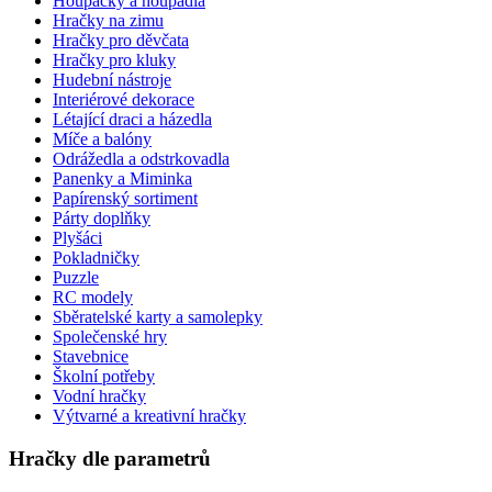
Houpačky a houpadla
Hračky na zimu
Hračky pro děvčata
Hračky pro kluky
Hudební nástroje
Interiérové dekorace
Létající draci a házedla
Míče a balóny
Odrážedla a odstrkovadla
Panenky a Miminka
Papírenský sortiment
Párty doplňky
Plyšáci
Pokladničky
Puzzle
RC modely
Sběratelské karty a samolepky
Společenské hry
Stavebnice
Školní potřeby
Vodní hračky
Výtvarné a kreativní hračky
Hračky dle parametrů