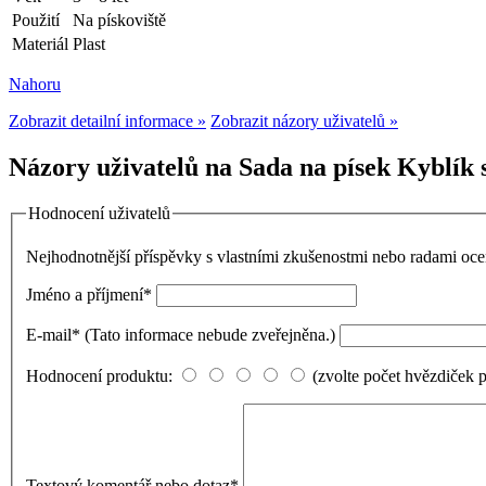
Použití
Na pískoviště
Materiál
Plast
Nahoru
Zobrazit detailní informace »
Zobrazit názory uživatelů »
Názory uživatelů na Sada na písek Kyblík 
Hodnocení uživatelů
Nejhodnotnější příspěvky s vlastními zkušenostmi nebo radami o
Jméno a příjmení
*
E-mail
*
(Tato informace nebude zveřejněna.)
Hodnocení produktu:
(zvolte počet hvězdiček 
Textový komentář nebo dotaz
*