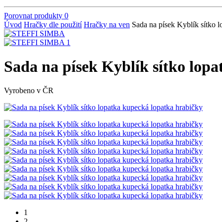
Porovnat produkty
0
Úvod
Hračky dle použití
Hračky na ven
Sada na písek Kyblík sítko 
Sada na písek Kyblík sítko lop
Vyrobeno v ČR
1
2