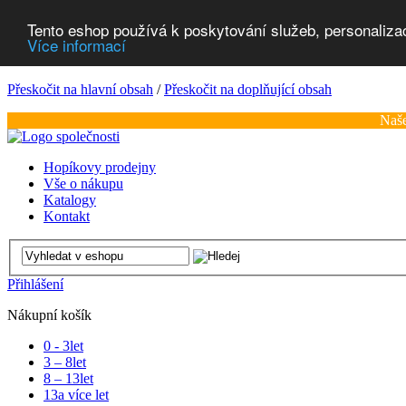
Tento eshop používá k poskytování služeb, personaliza
Více informací
Přeskočit na hlavní obsah
/
Přeskočit na doplňující obsah
Naše
Hopíkovy prodejny
Vše o nákupu
Katalogy
Kontakt
Přihlášení
Nákupní košík
0 - 3
let
3 – 8
let
8 – 13
let
13
a více let