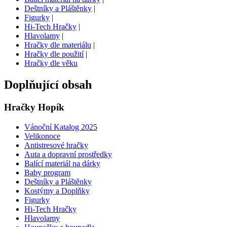
Deštníky a Pláštěnky
|
Figurky
|
Hi-Tech Hračky
|
Hlavolamy
|
Hračky dle materiálu
|
Hračky dle použití
|
Hračky dle věku
Doplňující obsah
Hračky Hopík
Vánoční Katalog 2025
Velikonoce
Antistresové hračky
Auta a dopravní prostředky
Balící materiál na dárky
Baby program
Deštníky a Pláštěnky
Kostýmy a Doplňky
Figurky
Hi-Tech Hračky
Hlavolamy