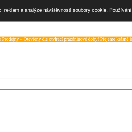
ci reklam a analýze návštěvnosti soubory cookie. Používání
 Prodejny – Otevřeny dle otvírací prázdninové doby! Přejeme krásné lé