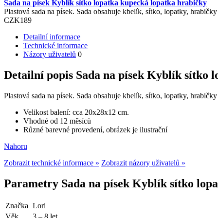
Sada na písek Kyblík sítko lopatka kupecká lopatka hrabičky
Plastová sada na písek. Sada obsahuje kbelík, sítko, lopatky, hrabič
CZK
189
Detailní informace
Technické informace
Názory uživatelů
0
Detailní popis Sada na písek Kyblík sítko
Plastová sada na písek. Sada obsahuje kbelík, sítko, lopatky, hrabičk
Velikost balení: cca 20x28x12 cm.
Vhodné od 12 měsíců
Různé barevné provedení, obrázek je ilustrační
Nahoru
Zobrazit technické informace »
Zobrazit názory uživatelů »
Parametry Sada na písek Kyblík sítko lop
Značka
Lori
Věk
3 – 8 let