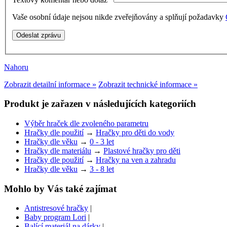
Vaše osobní údaje nejsou nikde zveřejňovány a splňují požadavky
Nahoru
Zobrazit detailní informace »
Zobrazit technické informace »
Produkt je zařazen v následujících kategoriích
Výběr hraček dle zvoleného parametru
Hračky dle použití
→
Hračky pro děti do vody
Hračky dle věku
→
0 - 3 let
Hračky dle materiálu
→
Plastové hračky pro děti
Hračky dle použití
→
Hračky na ven a zahradu
Hračky dle věku
→
3 - 8 let
Mohlo by Vás také zajímat
Antistresové hračky
|
Baby program Lori
|
Balící materiál na dárky
|