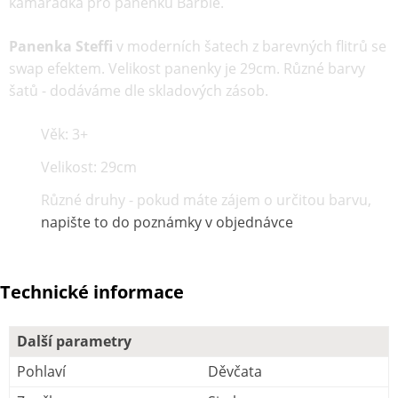
kamarádka pro panenku Barbie.
Panenka Steffi
v moderních šatech z barevných flitrů se
swap efektem. Velikost panenky je 29cm. Různé barvy
šatů - dodáváme dle skladových zásob.
Věk: 3+
Velikost: 29cm
Různé druhy - pokud máte zájem o určitou barvu,
napište to do poznámky v objednávce
Technické informace
Další parametry
Pohlaví
Děvčata