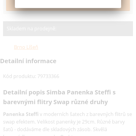
Skladem na prodejně:
Brno Líšeň
Detailní informace
Kód produktu
:
79733366
Detailní popis Simba Panenka Steffi s
barevnými flitry Swap různé druhy
Panenka Steffi
v moderních šatech z barevných flitrů se
swap efektem. Velikost panenky je 29cm. Různé barvy
šatů - dodáváme dle skladových zásob. Skvělá