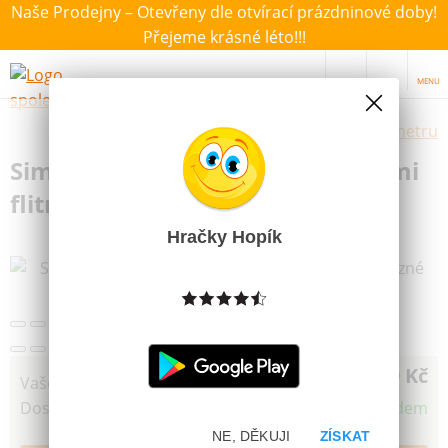
Naše Prodejny – Otevřeny dle otvírací prázdninové doby!
Přejeme krásné léto!!!
MENU
Výběr hraček dle zvoleného parametru
Simba Panenka Steffi s barevnými
flitry Swap různé druhy
Hračky Hopík
Další obrázky
229 Kč
Vaše cena
Dostupnost
Skladem
NE, DĚKUJI
ZÍSKAT