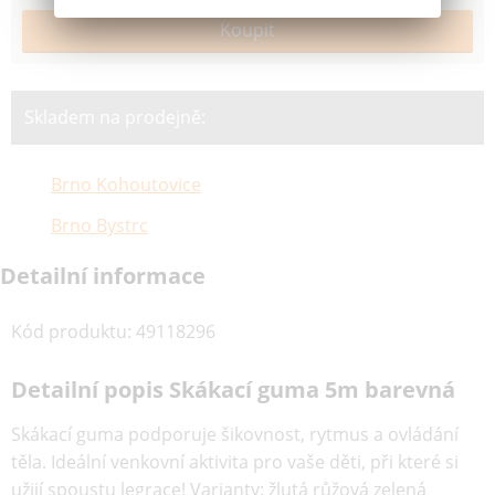
Skladem na prodejně:
Brno Kohoutovice
Brno Bystrc
Detailní informace
Kód produktu
:
49118296
Detailní popis Skákací guma 5m barevná
Skákací guma podporuje šikovnost, rytmus a ovládání
těla. Ideální venkovní aktivita pro vaše děti, při které si
užijí spoustu legrace! Varianty: žlutá růžová zelená