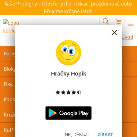
Naše Prodejny – Otevřeny dle otvírací prázdninové doby!
Přejeme krásné léto!!!
MENU
Úvod
Barvy a štětce
Bloky, záznamové knihy a památníky
Hračky Hopík
Fixy, zvýrazňovače a popisovače
Kapsáře a zástěrky na VV
Kružítka
Kufříky
NE, DĚKUJI
ZÍSKAT