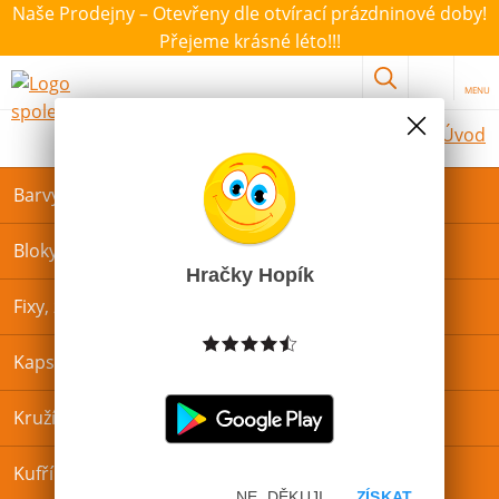
Naše Prodejny – Otevřeny dle otvírací prázdninové doby!
Přejeme krásné léto!!!
MENU
Úvod
Barvy a štětce
Bloky, záznamové knihy a památníky
Hračky Hopík
Fixy, zvýrazňovače a popisovače
Kapsáře a zástěrky na VV
Kružítka
Kufříky
NE, DĚKUJI
ZÍSKAT