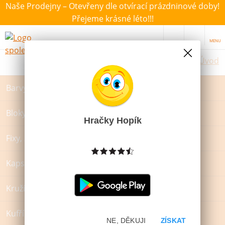
Naše Prodejny – Otevřeny dle otvírací prázdninové doby!
Přejeme krásné léto!!!
MENU
Úvod
Barvy a štětce
Bloky, záznamové knihy a památníky
Hračky Hopík
Fixy, zvýrazňovače a popisovače
Kapsáře a zástěrky na VV
Kružítka
Kufříky
NE, DĚKUJI
ZÍSKAT