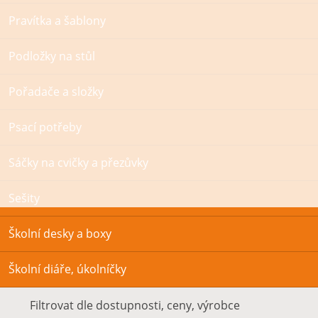
Pravítka a šablony
Podložky na stůl
Pořadače a složky
Psací potřeby
Sáčky na cvičky a přezůvky
Sešity
Školní desky a boxy
Školní diáře, úkolníčky
Filtrovat dle dostupnosti, ceny, výrobce