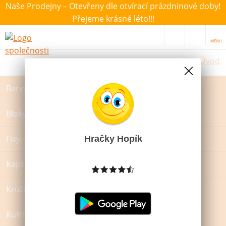
Naše Prodejny – Otevřeny dle otvírací prázdninové doby!
Přejeme krásné léto!!!
MENU
Úvod
Barvy a štětce
Bloky, záznamové knihy a památníky
Hračky Hopík
Fixy, zvýrazňovače a popisovače
Kapsáře a zástěrky na VV
Kružítka
Kufříky