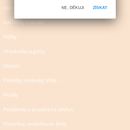
Lepidla
NE, DĚKUJI
ZÍSKAT
Náčrtníky a skicáky
Nůžky
Ořezávátka a gumy
Ostatní
Pastelky, voskovky, křídy
Penály
Peněženky a pouzdra na telefon
Plastelína, modelína do školy