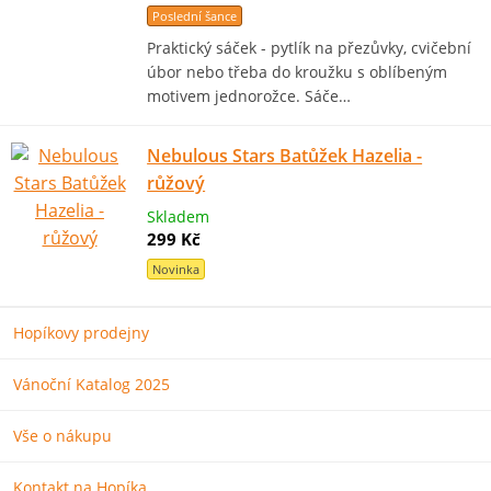
Poslední šance
Praktický sáček - pytlík na přezůvky, cvičební
úbor nebo třeba do kroužku s oblíbeným
motivem jednorožce. Sáče…
Nebulous Stars Batůžek Hazelia -
růžový
Skladem
299 Kč
Novinka
Hopíkovy prodejny
Vánoční Katalog 2025
Vše o nákupu
Kontakt na Hopíka