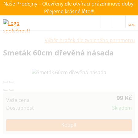
Naše Prodejny – Otevřeny dle otvírací prázdninové doby!
Přejeme krásné léto!!!
MENU
Výběr hraček dle zvoleného parametru
Smeták 60cm dřevěná násada
99 Kč
Vaše cena
Dostupnost
Skladem