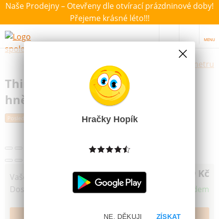
Naše Prodejny – Otevřeny dle otvírací prázdninové doby!
Přejeme krásné léto!!!
MENU
Výběr hraček dle zvoleného parametru
Think Doh Silikonová modelína
hnědá
Hračky Hopík
Poslední šance
39 Kč
Vaše cena
Dostupnost
Skladem
NE, DĚKUJI
ZÍSKAT