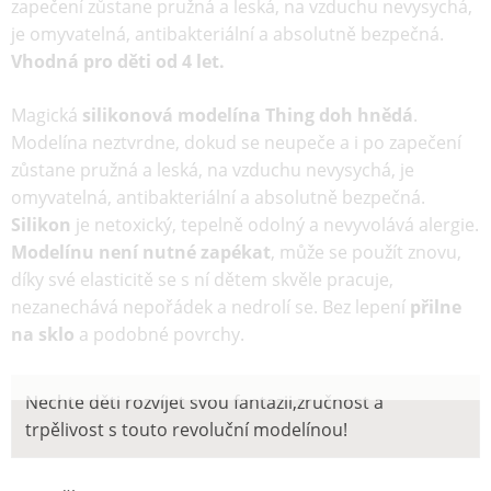
zapečení zůstane pružná a leská, na vzduchu nevysychá,
je omyvatelná, antibakteriální a absolutně bezpečná.
Vhodná pro děti od 4 let.
Magická
silikonová modelína Thing doh hnědá
.
Modelína neztvrdne, dokud se neupeče a i po zapečení
zůstane pružná a leská, na vzduchu nevysychá, je
omyvatelná, antibakteriální a absolutně bezpečná.
Silikon
je netoxický, tepelně odolný a nevyvolává alergie.
Modelínu není nutné zapékat
, může se použít znovu,
díky své elasticitě se s ní dětem skvěle pracuje,
nezanechává nepořádek a nedrolí se. Bez lepení
přilne
na sklo
a podobné povrchy.
Nechte děti rozvíjet svou fantazii,zručnost a
trpělivost s touto revoluční modelínou!