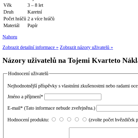
Věk
3 – 8 let
Druh
Karetní
Počet hráčů
2 a více hráčů
Materiál
Papír
Nahoru
Zobrazit detailní informace »
Zobrazit názory uživatelů »
Názory uživatelů na Tojemi Kvarteto Nákl
Hodnocení uživatelů
Nejhodnotnější příspěvky s vlastními zkušenostmi nebo radami o
Jméno a příjmení
*
E-mail
*
(Tato informace nebude zveřejněna.)
Hodnocení produktu:
(zvolte počet hvězdiček 