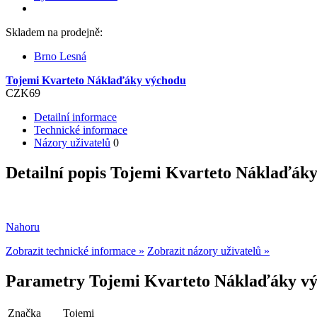
Skladem na prodejně:
Brno Lesná
Tojemi Kvarteto Náklaďáky východu
CZK
69
Detailní informace
Technické informace
Názory uživatelů
0
Detailní popis Tojemi Kvarteto Náklaďák
Nahoru
Zobrazit technické informace »
Zobrazit názory uživatelů »
Parametry Tojemi Kvarteto Náklaďáky v
Značka
Tojemi