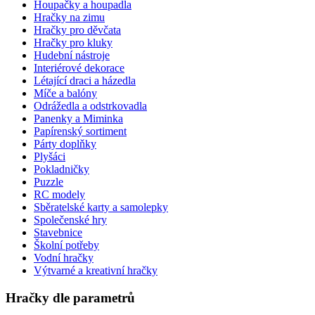
Houpačky a houpadla
Hračky na zimu
Hračky pro děvčata
Hračky pro kluky
Hudební nástroje
Interiérové dekorace
Létající draci a házedla
Míče a balóny
Odrážedla a odstrkovadla
Panenky a Miminka
Papírenský sortiment
Párty doplňky
Plyšáci
Pokladničky
Puzzle
RC modely
Sběratelské karty a samolepky
Společenské hry
Stavebnice
Školní potřeby
Vodní hračky
Výtvarné a kreativní hračky
Hračky dle parametrů