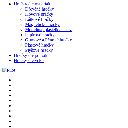
Hračky dle materiálu
Dřevěné hračky
Kovové hračky
Látkové hračky
Magnetické hračky
Modelína, plastelína a sliz
Papírové hračky
Gumové a Pěnové hračky
Plastové hračky
Plyšové hračky
Hračky dle použití
Hračky dle věku