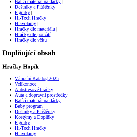
Balící materiál na dárky
|
Deštníky a Pláštěnky
|
Figurky
|
Hi-Tech Hračky
|
Hlavolamy
|
Hračky dle materiálu
|
Hračky dle použití
|
Hračky dle věku
Doplňující obsah
Hračky Hopík
Vánoční Katalog 2025
Velikonoce
Antistresové hračky
Auta a dopravní prostředky
Balící materiál na dárky
Baby program
Deštníky a Pláštěnky
Kostýmy a Doplňky
Figurky
Hi-Tech Hračky
Hlavolamy