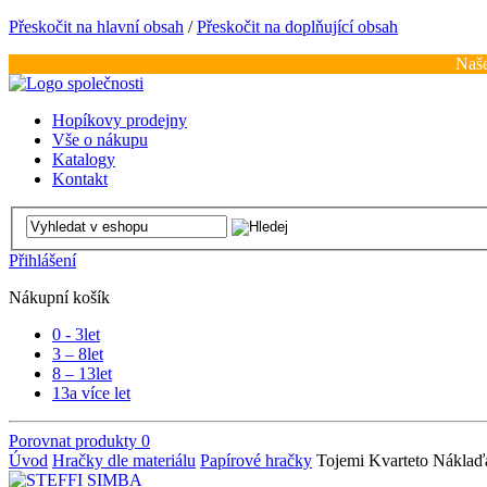
Přeskočit na hlavní obsah
/
Přeskočit na doplňující obsah
Naše
Hopíkovy prodejny
Vše o nákupu
Katalogy
Kontakt
Přihlášení
Nákupní košík
0 - 3
let
3 – 8
let
8 – 13
let
13
a více let
Porovnat produkty
0
Úvod
Hračky dle materiálu
Papírové hračky
Tojemi Kvarteto Nákla