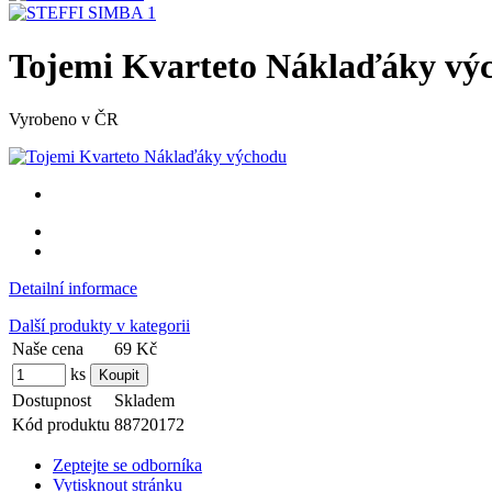
Tojemi Kvarteto Náklaďáky vý
Vyrobeno v ČR
Detailní informace
Další produkty v kategorii
Naše cena
69 Kč
ks
Dostupnost
Skladem
Kód produktu
88720172
Zeptejte se odborníka
Vytisknout stránku