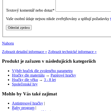
Textový komentář nebo dotaz
*
Vaše osobní údaje nejsou nikde zveřejňovány a splňují požadavky
Nahoru
Zobrazit detailní informace »
Zobrazit technické informace »
Produkt je zařazen v následujících kategoriích
Výběr hraček dle zvoleného parametru
Hračky dle materiálu
→
Papírové hračky
Hračky dle věku
→
3 - 8 let
Společenské hry
Mohlo by Vás také zajímat
Antistresové hračky
|
Baby program
|