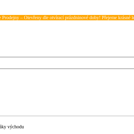
 Prodejny – Otevřeny dle otvírací prázdninové doby! Přejeme krásné lé
ďáky východu