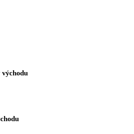
y východu
ýchodu