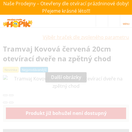
Naše Prodejny – Otevřeny dle otvírací prázdninové doby!
Přejeme krásné léto!!!
MENU
Výběr hraček dle zvoleného parametru
Tramvaj Kovová červená 20cm
otevírací dveře na zpětný chod
Novinka
Nejprodávanější
Další obrázky
Produkt již bohužel není dostupný