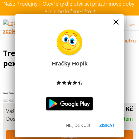
Naše Prodejny – Otevřeny dle otvírací prázdninové doby!
Přejeme krásné léto!!!
MENU
Výběr hraček dle zvoleného parametru
Trefl Puzzle 2v1 Požárník Sam +
pexeso
Hračky Hopík
Další obrázky
269 Kč
Vaše cena
Dostupnost
Skladem
NE, DĚKUJI
ZÍSKAT